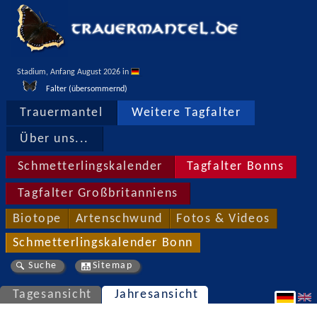
Stadium, Anfang August 2026 in 
Falter (übersommernd)
Trauermantel
Weitere Tagfalter
Über uns...
Schmetterlingskalender
Tagfalter Bonns
Tagfalter Großbritanniens
Biotope
Artenschwund
Fotos & Videos
Schmetterlingskalender Bonn
Suche
Sitemap
Tagesansicht
Jahresansicht