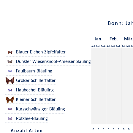
Bonn: Ja
Jan.
Feb.
Mär
Anf.
Mit.
Ende
Anf.
Mit.
Ende
Anf.
Mit.
E
Blauer Eichen-Zipfelfalter
Dunkler Wiesenknopf-Ameisenbläuling
Faulbaum-Bläuling
Großer Schillerfalter
Hauhechel-Bläuling
Kleiner Schillerfalter
Kurzschwänziger Bläuling
Rotklee-Bläuling
0
0
0
0
0
0
0
0
Anzahl Arten