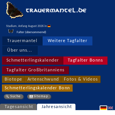
Stadium, Anfang August 2026 in 
Falter (übersommernd)
Trauermantel
Weitere Tagfalter
Über uns...
Schmetterlingskalender
Tagfalter Bonns
Tagfalter Großbritanniens
Biotope
Artenschwund
Fotos & Videos
Schmetterlingskalender Bonn
Suche
Sitemap
Tagesansicht
Jahresansicht