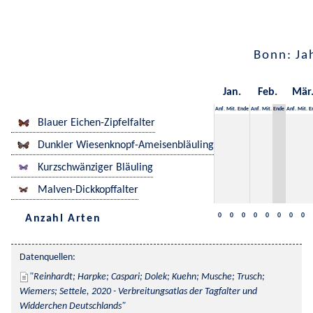
Bonn: Ja
Jan.
Feb.
Mär
Anf.
Mit.
Ende
Anf.
Mit.
Ende
Anf.
Mit.
E
Blauer Eichen-Zipfelfalter
Dunkler Wiesenknopf-Ameisenbläuling
Kurzschwänziger Bläuling
Malven-Dickkopffalter
0
0
0
0
0
0
0
0
Anzahl Arten
Datenquellen:
Reinhardt; Harpke; Caspari; Dolek; Kuehn; Musche; Trusch; 
Wiemers; Settele, 2020 - Verbreitungsatlas der Tagfalter und 
Widderchen Deutschlands