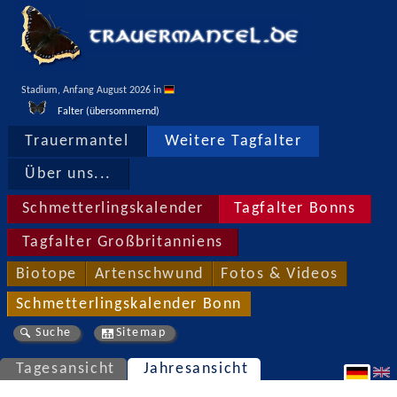
Stadium, Anfang August 2026 in 
Falter (übersommernd)
Trauermantel
Weitere Tagfalter
Über uns...
Schmetterlingskalender
Tagfalter Bonns
Tagfalter Großbritanniens
Biotope
Artenschwund
Fotos & Videos
Schmetterlingskalender Bonn
Suche
Sitemap
Tagesansicht
Jahresansicht