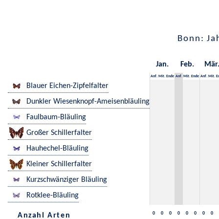
Bonn: Ja
Jan.
Feb.
Mär
Anf.
Mit.
Ende
Anf.
Mit.
Ende
Anf.
Mit.
E
Blauer Eichen-Zipfelfalter
Dunkler Wiesenknopf-Ameisenbläuling
Faulbaum-Bläuling
Großer Schillerfalter
Hauhechel-Bläuling
Kleiner Schillerfalter
Kurzschwänziger Bläuling
Rotklee-Bläuling
0
0
0
0
0
0
0
0
Anzahl Arten