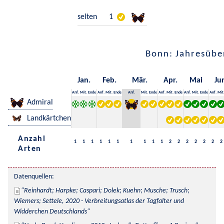
selten
1
Bonn: Jahresübe
Jan.
Feb.
Mär.
Apr.
Mai
Ju
Anf.
Mit.
Ende
Anf.
Mit.
Ende
Anf.
Mit.
Ende
Anf.
Mit.
Ende
Anf.
Mit.
Ende
Anf.
Mit
Admiral
Landkärtchen
Anzahl
1
1
1
1
1
1
1
1
1
1
2
2
2
2
2
2
2
Arten
Datenquellen:
Reinhardt; Harpke; Caspari; Dolek; Kuehn; Musche; Trusch; 
Wiemers; Settele, 2020 - Verbreitungsatlas der Tagfalter und 
Widderchen Deutschlands