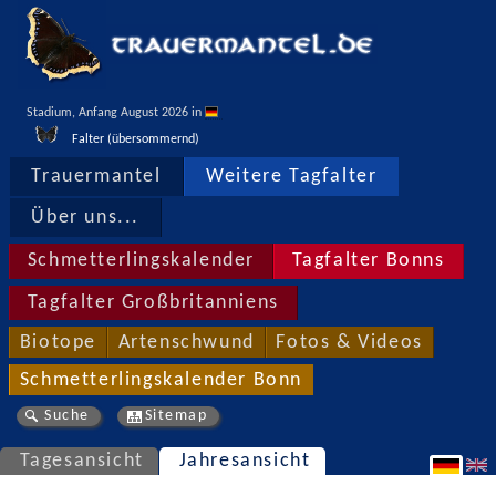
Stadium, Anfang August 2026 in 
Falter (übersommernd)
Trauermantel
Weitere Tagfalter
Über uns...
Schmetterlingskalender
Tagfalter Bonns
Tagfalter Großbritanniens
Biotope
Artenschwund
Fotos & Videos
Schmetterlingskalender Bonn
Suche
Sitemap
Tagesansicht
Jahresansicht