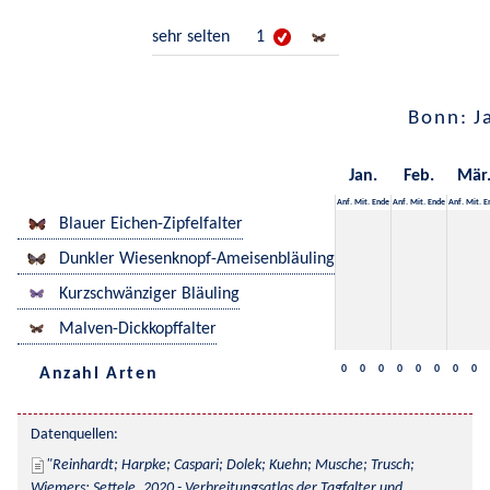
sehr selten
1
Bonn: J
Jan.
Feb.
Mär
Anf.
Mit.
Ende
Anf.
Mit.
Ende
Anf.
Mit.
E
Blauer Eichen-Zipfelfalter
Dunkler Wiesenknopf-Ameisenbläuling
Kurzschwänziger Bläuling
Malven-Dickkopffalter
0
0
0
0
0
0
0
0
Anzahl Arten
Datenquellen:
Reinhardt; Harpke; Caspari; Dolek; Kuehn; Musche; Trusch; 
Wiemers; Settele, 2020 - Verbreitungsatlas der Tagfalter und 