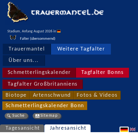
Stadium, Anfang August 2026 in 
Falter (übersommernd)
Trauermantel
Weitere Tagfalter
Über uns...
Schmetterlingskalender
Tagfalter Bonns
Tagfalter Großbritanniens
Biotope
Artenschwund
Fotos & Videos
Schmetterlingskalender Bonn
Suche
Sitemap
Tagesansicht
Jahresansicht