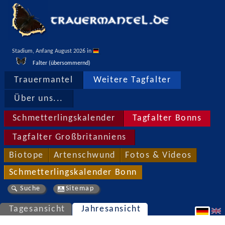
Stadium, Anfang August 2026 in 
Falter (übersommernd)
Trauermantel
Weitere Tagfalter
Über uns...
Schmetterlingskalender
Tagfalter Bonns
Tagfalter Großbritanniens
Biotope
Artenschwund
Fotos & Videos
Schmetterlingskalender Bonn
Suche
Sitemap
Tagesansicht
Jahresansicht