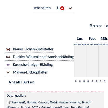
sehr selten
1
Bonn: J
Jan.
Feb.
Mär
Anf.
Mit.
Ende
Anf.
Mit.
Ende
Anf.
Mit.
E
Blauer Eichen-Zipfelfalter
Dunkler Wiesenknopf-Ameisenbläuling
Kurzschwänziger Bläuling
Malven-Dickkopffalter
0
0
0
0
0
0
0
0
Anzahl Arten
Datenquellen:
Reinhardt; Harpke; Caspari; Dolek; Kuehn; Musche; Trusch; 
Wiemers; Settele, 2020 - Verbreitungsatlas der Tagfalter und 