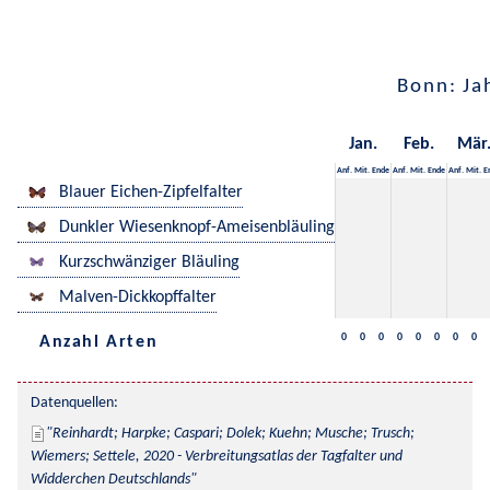
Bonn: Ja
Jan.
Feb.
Mär
Anf.
Mit.
Ende
Anf.
Mit.
Ende
Anf.
Mit.
E
Blauer Eichen-Zipfelfalter
Dunkler Wiesenknopf-Ameisenbläuling
Kurzschwänziger Bläuling
Malven-Dickkopffalter
0
0
0
0
0
0
0
0
Anzahl Arten
Datenquellen:
Reinhardt; Harpke; Caspari; Dolek; Kuehn; Musche; Trusch; 
Wiemers; Settele, 2020 - Verbreitungsatlas der Tagfalter und 
Widderchen Deutschlands