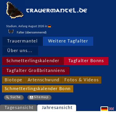
Stadium, Anfang August 2026 in 
Falter (übersommernd)
Trauermantel
Weitere Tagfalter
Über uns...
Schmetterlingskalender
Tagfalter Bonns
Tagfalter Großbritanniens
Biotope
Artenschwund
Fotos & Videos
Schmetterlingskalender Bonn
Suche
Sitemap
Tagesansicht
Jahresansicht