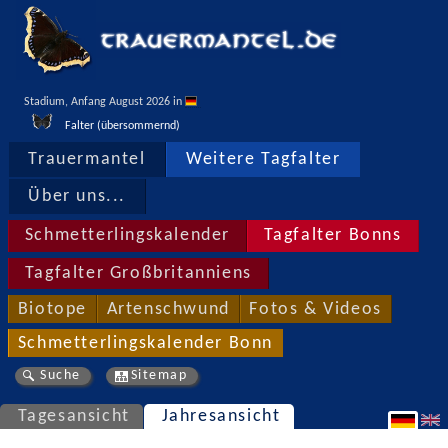
Stadium, Anfang August 2026 in 
Falter (übersommernd)
Trauermantel
Weitere Tagfalter
Über uns...
Schmetterlingskalender
Tagfalter Bonns
Tagfalter Großbritanniens
Biotope
Artenschwund
Fotos & Videos
Schmetterlingskalender Bonn
Suche
Sitemap
Tagesansicht
Jahresansicht