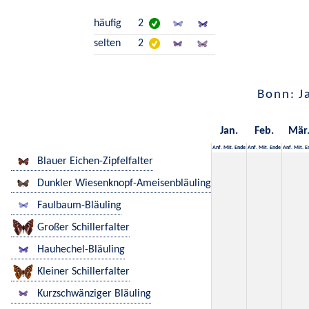
häufig
2
selten
2
Bonn: J
Jan.
Feb.
Mär
Anf.
Mit.
Ende
Anf.
Mit.
Ende
Anf.
Mit.
E
Blauer Eichen-Zipfelfalter
Dunkler Wiesenknopf-Ameisenbläuling
Faulbaum-Bläuling
Großer Schillerfalter
Hauhechel-Bläuling
Kleiner Schillerfalter
Kurzschwänziger Bläuling