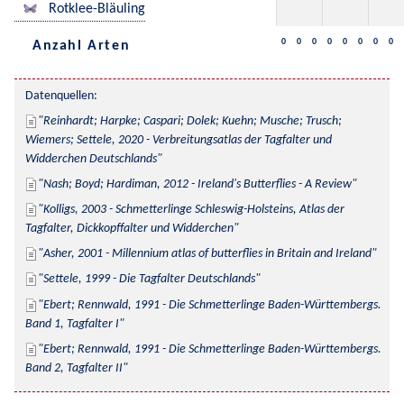
Rotklee-Bläuling
0
0
0
0
0
0
0
0
Anzahl Arten
Datenquellen:
Reinhardt; Harpke; Caspari; Dolek; Kuehn; Musche; Trusch; 
Wiemers; Settele, 2020 - Verbreitungsatlas der Tagfalter und 
Widderchen Deutschlands
Nash; Boyd; Hardiman, 2012 - Ireland's Butterflies - A Review
Kolligs, 2003 - Schmetterlinge Schleswig-Holsteins, Atlas der 
Tagfalter, Dickkopffalter und Widderchen
Asher, 2001 - Millennium atlas of butterflies in Britain and Ireland
Settele, 1999 - Die Tagfalter Deutschlands
Ebert; Rennwald, 1991 - Die Schmetterlinge Baden-Württembergs. 
Band 1, Tagfalter I
Ebert; Rennwald, 1991 - Die Schmetterlinge Baden-Württembergs. 
Band 2, Tagfalter II