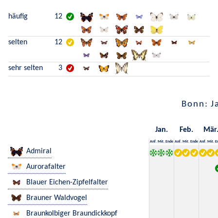
häufig
12
selten
12
sehr selten
3
Bonn: J
Jan.
Feb.
Mär
Anf.
Mit.
Ende
Anf.
Mit.
Ende
Anf.
Mit.
E
Admiral
Aurorafalter
Blauer Eichen-Zipfelfalter
Brauner Waldvogel
Braunkolbiger Braundickkopf