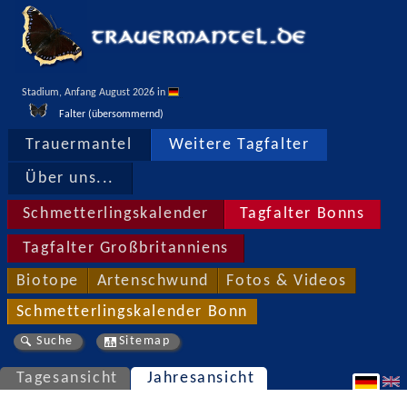
Stadium, Anfang August 2026 in 
Falter (übersommernd)
Trauermantel
Weitere Tagfalter
Über uns...
Schmetterlingskalender
Tagfalter Bonns
Tagfalter Großbritanniens
Biotope
Artenschwund
Fotos & Videos
Schmetterlingskalender Bonn
Suche
Sitemap
Tagesansicht
Jahresansicht