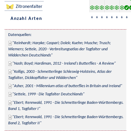
Zitronenfalter
6
6
6
6
6
6
6
6
Anzahl Arten
Datenquellen:
Reinhardt; Harpke; Caspari; Dolek; Kuehn; Musche; Trusch; 
Wiemers; Settele, 2020 - Verbreitungsatlas der Tagfalter und 
Widderchen Deutschlands
Nash; Boyd; Hardiman, 2012 - Ireland's Butterflies - A Review
Kolligs, 2003 - Schmetterlinge Schleswig-Holsteins, Atlas der 
Tagfalter, Dickkopffalter und Widderchen
Asher, 2001 - Millennium atlas of butterflies in Britain and Ireland
Settele, 1999 - Die Tagfalter Deutschlands
Ebert; Rennwald, 1991 - Die Schmetterlinge Baden-Württembergs. 
Band 1, Tagfalter I
Ebert; Rennwald, 1991 - Die Schmetterlinge Baden-Württembergs. 
Band 2, Tagfalter II