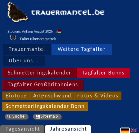
Stadium, Anfang August 2026 in 
Falter (übersommernd)
Trauermantel
Weitere Tagfalter
Über uns...
Schmetterlingskalender
Tagfalter Bonns
Tagfalter Großbritanniens
Biotope
Artenschwund
Fotos & Videos
Schmetterlingskalender Bonn
Suche
Sitemap
Tagesansicht
Jahresansicht