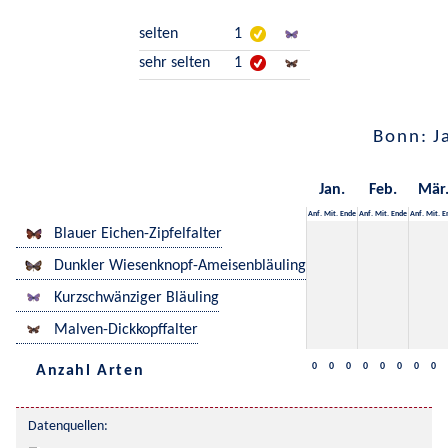
selten
1
sehr selten
1
Bonn: J
Jan.
Feb.
Mär
Anf.
Mit.
Ende
Anf.
Mit.
Ende
Anf.
Mit.
E
Blauer Eichen-Zipfelfalter
Dunkler Wiesenknopf-Ameisenbläuling
Kurzschwänziger Bläuling
Malven-Dickkopffalter
0
0
0
0
0
0
0
0
Anzahl Arten
Datenquellen: