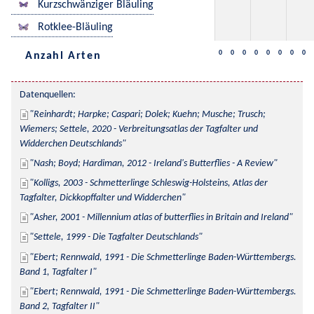
Kurzschwänziger Bläuling
Rotklee-Bläuling
0
0
0
0
0
0
0
0
Anzahl Arten
Datenquellen:
Reinhardt; Harpke; Caspari; Dolek; Kuehn; Musche; Trusch; 
Wiemers; Settele, 2020 - Verbreitungsatlas der Tagfalter und 
Widderchen Deutschlands
Nash; Boyd; Hardiman, 2012 - Ireland's Butterflies - A Review
Kolligs, 2003 - Schmetterlinge Schleswig-Holsteins, Atlas der 
Tagfalter, Dickkopffalter und Widderchen
Asher, 2001 - Millennium atlas of butterflies in Britain and Ireland
Settele, 1999 - Die Tagfalter Deutschlands
Ebert; Rennwald, 1991 - Die Schmetterlinge Baden-Württembergs. 
Band 1, Tagfalter I
Ebert; Rennwald, 1991 - Die Schmetterlinge Baden-Württembergs. 
Band 2, Tagfalter II