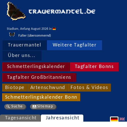
Stadium, Anfang August 2026 in 
Falter (übersommernd)
Trauermantel
Weitere Tagfalter
Über uns...
Schmetterlingskalender
Tagfalter Bonns
Tagfalter Großbritanniens
Biotope
Artenschwund
Fotos & Videos
Schmetterlingskalender Bonn
Suche
Sitemap
Tagesansicht
Jahresansicht