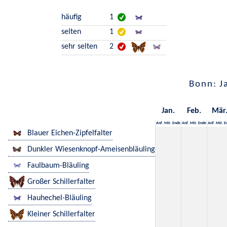
häufig
1
selten
1
sehr selten
2
Bonn: J
Jan.
Feb.
Mär
Anf.
Mit.
Ende
Anf.
Mit.
Ende
Anf.
Mit.
E
Blauer Eichen-Zipfelfalter
Dunkler Wiesenknopf-Ameisenbläuling
Faulbaum-Bläuling
Großer Schillerfalter
Hauhechel-Bläuling
Kleiner Schillerfalter