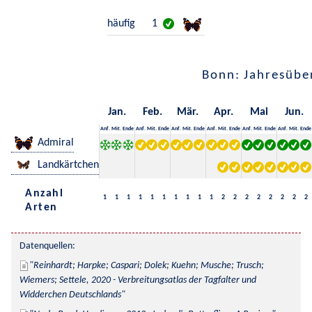
häufig
1
Bonn: Jahresübe
Jan.
Feb.
Mär.
Apr.
Mai
Jun.
Anf.
Mit.
Ende
Anf.
Mit.
Ende
Anf.
Mit.
Ende
Anf.
Mit.
Ende
Anf.
Mit.
Ende
Anf.
Mit.
Ende
Admiral
Landkärtchen
Anzahl
1
1
1
1
1
1
1
1
1
1
2
2
2
2
2
2
2
2
Arten
Datenquellen:
Reinhardt; Harpke; Caspari; Dolek; Kuehn; Musche; Trusch; 
Wiemers; Settele, 2020 - Verbreitungsatlas der Tagfalter und 
Widderchen Deutschlands