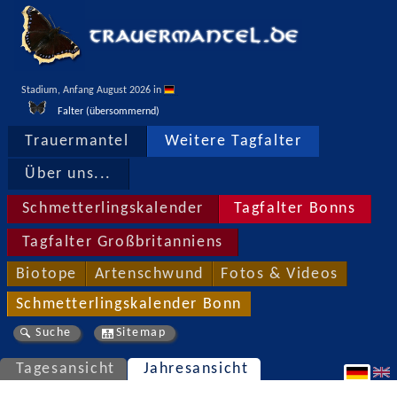
Stadium, Anfang August 2026 in 
Falter (übersommernd)
Trauermantel
Weitere Tagfalter
Über uns...
Schmetterlingskalender
Tagfalter Bonns
Tagfalter Großbritanniens
Biotope
Artenschwund
Fotos & Videos
Schmetterlingskalender Bonn
Suche
Sitemap
Tagesansicht
Jahresansicht