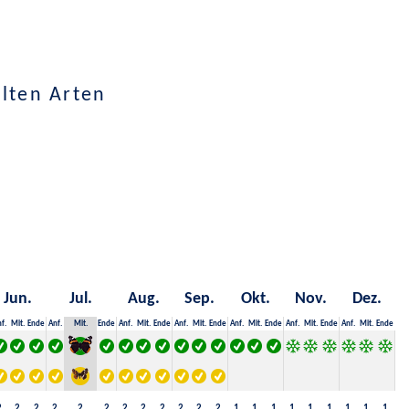
hlten Arten
Jun.
Jul.
Aug.
Sep.
Okt.
Nov.
Dez.
f.
Mit.
Ende
Anf.
Mit.
Ende
Anf.
Mit.
Ende
Anf.
Mit.
Ende
Anf.
Mit.
Ende
Anf.
Mit.
Ende
Anf.
Mit.
Ende
2
2
2
2
2
2
2
2
2
2
2
2
1
1
1
1
1
1
1
1
1