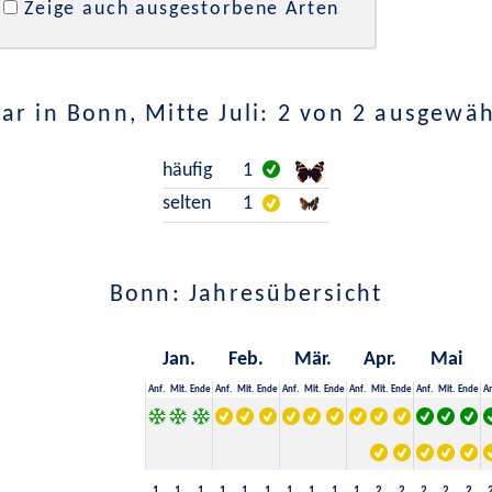
Zeige auch ausgestorbene Arten
r in Bonn, Mitte Juli: 2 von 2 ausgewä
häufig
1
selten
1
Bonn: Jahresübersicht
Jan.
Feb.
Mär.
Apr.
Mai
Anf.
Mit.
Ende
Anf.
Mit.
Ende
Anf.
Mit.
Ende
Anf.
Mit.
Ende
Anf.
Mit.
Ende
An
1
1
1
1
1
1
1
1
1
1
2
2
2
2
2