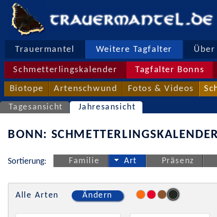
Trauermantel
Weitere Tagfalter
Über 
Schmetterlingskalender
Tagfalter Bonns
Biotope
Artenschwund
Fotos & Videos
Sc
Tagesansicht
Jahresansicht
BONN: SCHMETTERLINGSKALENDER
Familie
Art
Präsenz
Sortierung:
Alle Arten
Ändern