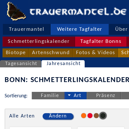
Trauermantel
Weitere Tagfalter
Über 
Schmetterlingskalender
Tagfalter Bonns
Biotope
Artenschwund
Fotos & Videos
Sc
Tagesansicht
Jahresansicht
BONN: SCHMETTERLINGSKALENDER
Familie
Art
Präsenz
Sortierung:
Alle Arten
Ändern