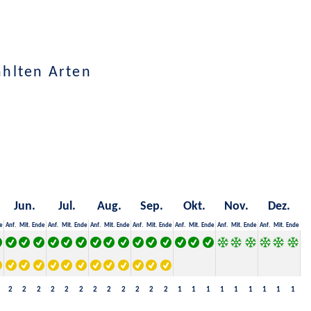
ählten Arten
Jun.
Jul.
Aug.
Sep.
Okt.
Nov.
Dez.
e
Anf.
Mit.
Ende
Anf.
Mit.
Ende
Anf.
Mit.
Ende
Anf.
Mit.
Ende
Anf.
Mit.
Ende
Anf.
Mit.
Ende
Anf.
Mit.
Ende
2
2
2
2
2
2
2
2
2
2
2
2
1
1
1
1
1
1
1
1
1