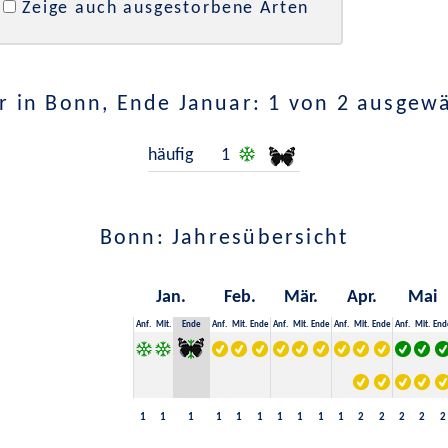
Zeige auch ausgestorbene Arten
 in Bonn, Ende Januar: 1 von 2 ausgew
häufig
1
Bonn: Jahresübersicht
Jan.
Feb.
Mär.
Apr.
Mai
Anf.
Mit.
Ende
Anf.
Mit.
Ende
Anf.
Mit.
Ende
Anf.
Mit.
Ende
Anf.
Mit.
End
1
1
1
1
1
1
1
1
1
1
2
2
2
2
2