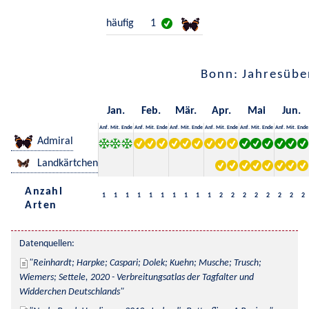
häufig
1
Bonn: Jahresübe
Jan.
Feb.
Mär.
Apr.
Mai
Jun.
Anf.
Mit.
Ende
Anf.
Mit.
Ende
Anf.
Mit.
Ende
Anf.
Mit.
Ende
Anf.
Mit.
Ende
Anf.
Mit.
Ende
Admiral
Landkärtchen
Anzahl
1
1
1
1
1
1
1
1
1
1
2
2
2
2
2
2
2
2
Arten
Datenquellen:
Reinhardt; Harpke; Caspari; Dolek; Kuehn; Musche; Trusch; 
Wiemers; Settele, 2020 - Verbreitungsatlas der Tagfalter und 
Widderchen Deutschlands