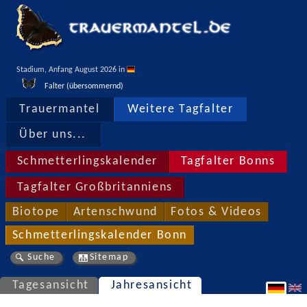
Stadium, Anfang August 2026 in 
Falter (übersommernd)
Trauermantel
Weitere Tagfalter
Über uns...
Schmetterlingskalender
Tagfalter Bonns
Tagfalter Großbritanniens
Biotope
Artenschwund
Fotos & Videos
Schmetterlingskalender Bonn
Suche
Sitemap
Tagesansicht
Jahresansicht