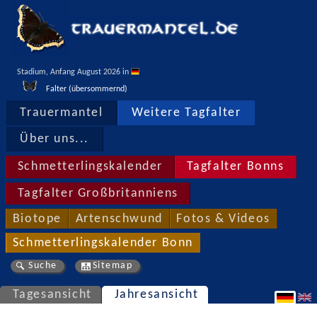
Stadium, Anfang August 2026 in 
Falter (übersommernd)
Trauermantel
Weitere Tagfalter
Über uns...
Schmetterlingskalender
Tagfalter Bonns
Tagfalter Großbritanniens
Biotope
Artenschwund
Fotos & Videos
Schmetterlingskalender Bonn
Suche
Sitemap
Tagesansicht
Jahresansicht