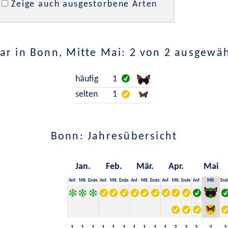
Zeige auch ausgestorbene Arten
r in Bonn, Mitte Mai: 2 von 2 ausgewä
häufig
1
selten
1
Bonn: Jahresübersicht
Jan.
Feb.
Mär.
Apr.
Mai
Anf.
Mit.
Ende
Anf.
Mit.
Ende
Anf.
Mit.
Ende
Anf.
Mit.
Ende
Anf.
Mit.
End
1
1
1
1
1
1
1
1
1
1
2
2
2
2
2