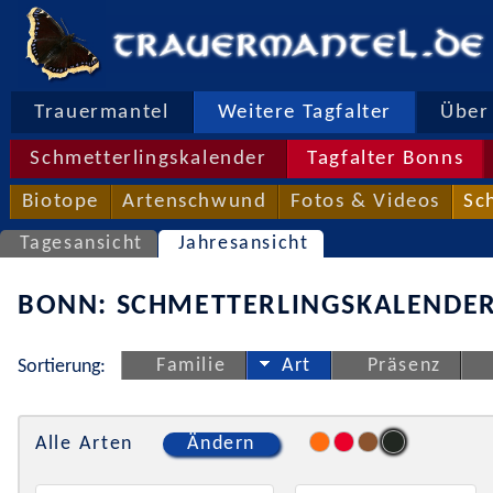
Trauermantel
Weitere Tagfalter
Über 
Schmetterlingskalender
Tagfalter Bonns
Biotope
Artenschwund
Fotos & Videos
Sc
Tagesansicht
Jahresansicht
BONN: SCHMETTERLINGSKALENDER
Familie
Art
Präsenz
Sortierung:
Alle Arten
Ändern