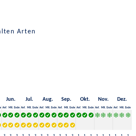
hlten Arten
Jun.
Jul.
Aug.
Sep.
Okt.
Nov.
Dez.
e
Anf.
Mit.
Ende
Anf.
Mit.
Ende
Anf.
Mit.
Ende
Anf.
Mit.
Ende
Anf.
Mit.
Ende
Anf.
Mit.
Ende
Anf.
Mit.
Ende
2
2
2
2
2
2
2
2
2
2
2
2
1
1
1
1
1
1
1
1
1