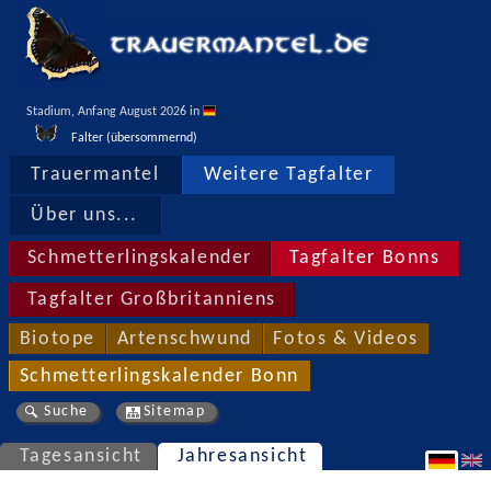
Stadium, Anfang August 2026 in 
Falter (übersommernd)
Trauermantel
Weitere Tagfalter
Über uns...
Schmetterlingskalender
Tagfalter Bonns
Tagfalter Großbritanniens
Biotope
Artenschwund
Fotos & Videos
Schmetterlingskalender Bonn
Suche
Sitemap
Tagesansicht
Jahresansicht