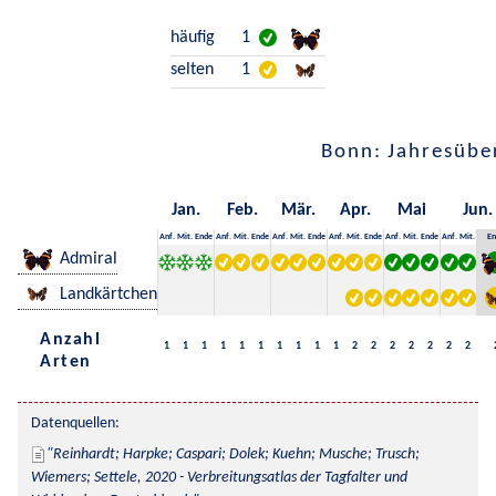
häufig
1
selten
1
Bonn: Jahresübe
Jan.
Feb.
Mär.
Apr.
Mai
Jun.
Anf.
Mit.
Ende
Anf.
Mit.
Ende
Anf.
Mit.
Ende
Anf.
Mit.
Ende
Anf.
Mit.
Ende
Anf.
Mit.
En
Admiral
Landkärtchen
Anzahl
1
1
1
1
1
1
1
1
1
1
2
2
2
2
2
2
2
Arten
Datenquellen:
Reinhardt; Harpke; Caspari; Dolek; Kuehn; Musche; Trusch; 
Wiemers; Settele, 2020 - Verbreitungsatlas der Tagfalter und 