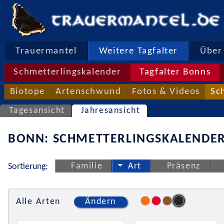
Trauermantel
Weitere Tagfalter
Über 
Schmetterlingskalender
Tagfalter Bonns
Biotope
Artenschwund
Fotos & Videos
Sc
Tagesansicht
Jahresansicht
BONN: SCHMETTERLINGSKALENDER
Familie
Art
Präsenz
Sortierung:
Alle Arten
Ändern