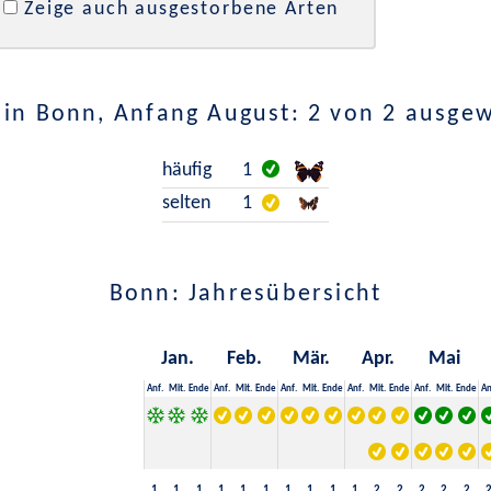
Zeige auch ausgestorbene Arten
in Bonn, Anfang August: 2 von 2 ausge
häufig
1
selten
1
Bonn: Jahresübersicht
Jan.
Feb.
Mär.
Apr.
Mai
Anf.
Mit.
Ende
Anf.
Mit.
Ende
Anf.
Mit.
Ende
Anf.
Mit.
Ende
Anf.
Mit.
Ende
An
1
1
1
1
1
1
1
1
1
1
2
2
2
2
2