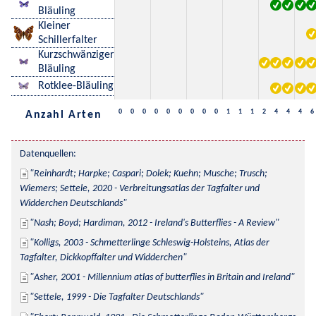
Bläuling
Kleiner
Schillerfalter
Kurzschwänziger
Bläuling
Rotklee-Bläuling
0
0
0
0
0
0
0
0
0
1
1
1
2
4
4
4
6
Anzahl Arten
Datenquellen:
Reinhardt; Harpke; Caspari; Dolek; Kuehn; Musche; Trusch; 
Wiemers; Settele, 2020 - Verbreitungsatlas der Tagfalter und 
Widderchen Deutschlands
Nash; Boyd; Hardiman, 2012 - Ireland's Butterflies - A Review
Kolligs, 2003 - Schmetterlinge Schleswig-Holsteins, Atlas der 
Tagfalter, Dickkopffalter und Widderchen
Asher, 2001 - Millennium atlas of butterflies in Britain and Ireland
Settele, 1999 - Die Tagfalter Deutschlands