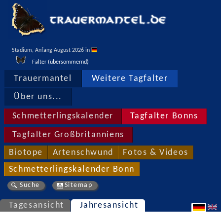
Stadium, Anfang August 2026 in 
Falter (übersommernd)
Trauermantel
Weitere Tagfalter
Über uns...
Schmetterlingskalender
Tagfalter Bonns
Tagfalter Großbritanniens
Biotope
Artenschwund
Fotos & Videos
Schmetterlingskalender Bonn
Suche
Sitemap
Tagesansicht
Jahresansicht