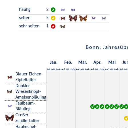
häufig
2
selten
5
sehr selten
1
Bonn: Jahresüb
Jan.
Feb.
Mär.
Apr.
Mai
Ju
Anf.
Mit.
Ende
Anf.
Mit.
Ende
Anf.
Mit.
Ende
Anf.
Mit.
Ende
Anf.
Mit.
Ende
Anf.
Mit
Blauer Eichen-
Zipfelfalter
Dunkler
Wiesenknopf-
Ameisenbläuling
Faulbaum-
Bläuling
Großer
Schillerfalter
Hauhechel-