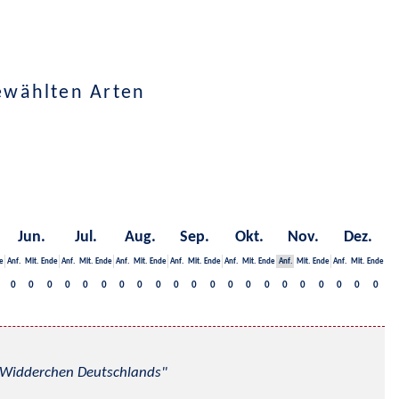
ewählten Arten
Jun.
Jul.
Aug.
Sep.
Okt.
Nov.
Dez.
e
Anf.
Mit.
Ende
Anf.
Mit.
Ende
Anf.
Mit.
Ende
Anf.
Mit.
Ende
Anf.
Mit.
Ende
Anf.
Mit.
Ende
Anf.
Mit.
Ende
0
0
0
0
0
0
0
0
0
0
0
0
0
0
0
0
0
0
0
0
0
nd Widderchen Deutschlands