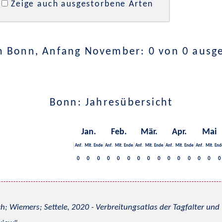
Zeige auch ausgestorbene Arten
n Bonn, Anfang November: 0 von 0 ausg
Bonn: Jahresübersicht
Jan.
Feb.
Mär.
Apr.
Mai
Anf.
Mit.
Ende
Anf.
Mit.
Ende
Anf.
Mit.
Ende
Anf.
Mit.
Ende
Anf.
Mit.
End
0
0
0
0
0
0
0
0
0
0
0
0
0
0
0
h; Wiemers; Settele, 2020 - Verbreitungsatlas der Tagfalter u