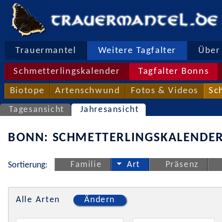
Trauermantel
Weitere Tagfalter
Über 
Schmetterlingskalender
Tagfalter Bonns
Biotope
Artenschwund
Fotos & Videos
Sc
Tagesansicht
Jahresansicht
BONN: SCHMETTERLINGSKALENDER
Familie
Art
Präsenz
Sortierung:
Alle Arten
Ändern