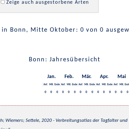
Zeige auch ausgestorbene Arten
in Bonn, Mitte Oktober: 0 von 0 ausge
Bonn: Jahresübersicht
Jan.
Feb.
Mär.
Apr.
Mai
Anf.
Mit.
Ende
Anf.
Mit.
Ende
Anf.
Mit.
Ende
Anf.
Mit.
Ende
Anf.
Mit.
End
0
0
0
0
0
0
0
0
0
0
0
0
0
0
0
h; Wiemers; Settele, 2020 - Verbreitungsatlas der Tagfalter u