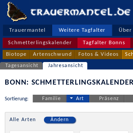
Trauermantel
Weitere Tagfalter
Über 
Schmetterlingskalender
Tagfalter Bonns
Biotope
Artenschwund
Fotos & Videos
Sc
Tagesansicht
Jahresansicht
BONN: SCHMETTERLINGSKALENDER
Familie
Art
Präsenz
Sortierung:
Alle Arten
Ändern