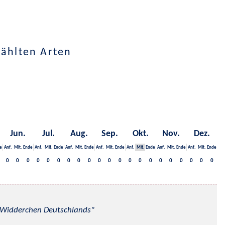
wählten Arten
Jun.
Jul.
Aug.
Sep.
Okt.
Nov.
Dez.
e
Anf.
Mit.
Ende
Anf.
Mit.
Ende
Anf.
Mit.
Ende
Anf.
Mit.
Ende
Anf.
Mit.
Ende
Anf.
Mit.
Ende
Anf.
Mit.
Ende
0
0
0
0
0
0
0
0
0
0
0
0
0
0
0
0
0
0
0
0
0
nd Widderchen Deutschlands