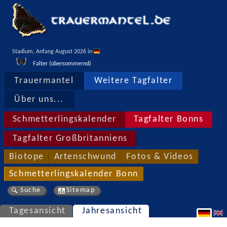
Stadium, Anfang August 2026 in 
Falter (übersommernd)
Trauermantel
Weitere Tagfalter
Über uns...
Schmetterlingskalender
Tagfalter Bonns
Tagfalter Großbritanniens
Biotope
Artenschwund
Fotos & Videos
Schmetterlingskalender Bonn
Suche
Sitemap
Tagesansicht
Jahresansicht