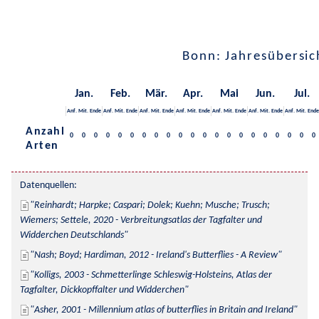
Bonn: Jahresübersic
Jan.
Feb.
Mär.
Apr.
Mai
Jun.
Jul.
Anf.
Mit.
Ende
Anf.
Mit.
Ende
Anf.
Mit.
Ende
Anf.
Mit.
Ende
Anf.
Mit.
Ende
Anf.
Mit.
Ende
Anf.
Mit.
Ende
Anzahl
0
0
0
0
0
0
0
0
0
0
0
0
0
0
0
0
0
0
0
0
0
Arten
Datenquellen:
Reinhardt; Harpke; Caspari; Dolek; Kuehn; Musche; Trusch; 
Wiemers; Settele, 2020 - Verbreitungsatlas der Tagfalter und 
Widderchen Deutschlands
Nash; Boyd; Hardiman, 2012 - Ireland's Butterflies - A Review
Kolligs, 2003 - Schmetterlinge Schleswig-Holsteins, Atlas der 
Tagfalter, Dickkopffalter und Widderchen
Asher, 2001 - Millennium atlas of butterflies in Britain and Ireland