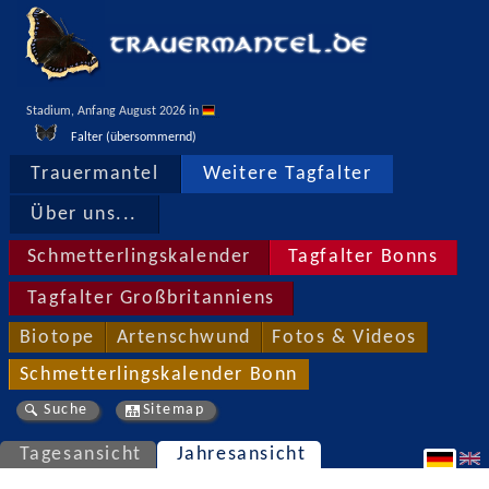
Stadium, Anfang August 2026 in 
Falter (übersommernd)
Trauermantel
Weitere Tagfalter
Über uns...
Schmetterlingskalender
Tagfalter Bonns
Tagfalter Großbritanniens
Biotope
Artenschwund
Fotos & Videos
Schmetterlingskalender Bonn
Suche
Sitemap
Tagesansicht
Jahresansicht