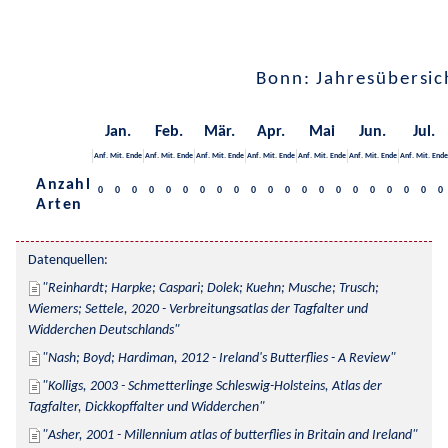
Bonn: Jahresübersic
Jan.
Feb.
Mär.
Apr.
Mai
Jun.
Jul.
Anf.
Mit.
Ende
Anf.
Mit.
Ende
Anf.
Mit.
Ende
Anf.
Mit.
Ende
Anf.
Mit.
Ende
Anf.
Mit.
Ende
Anf.
Mit.
Ende
Anzahl
0
0
0
0
0
0
0
0
0
0
0
0
0
0
0
0
0
0
0
0
0
Arten
Datenquellen:
Reinhardt; Harpke; Caspari; Dolek; Kuehn; Musche; Trusch; 
Wiemers; Settele, 2020 - Verbreitungsatlas der Tagfalter und 
Widderchen Deutschlands
Nash; Boyd; Hardiman, 2012 - Ireland's Butterflies - A Review
Kolligs, 2003 - Schmetterlinge Schleswig-Holsteins, Atlas der 
Tagfalter, Dickkopffalter und Widderchen
Asher, 2001 - Millennium atlas of butterflies in Britain and Ireland