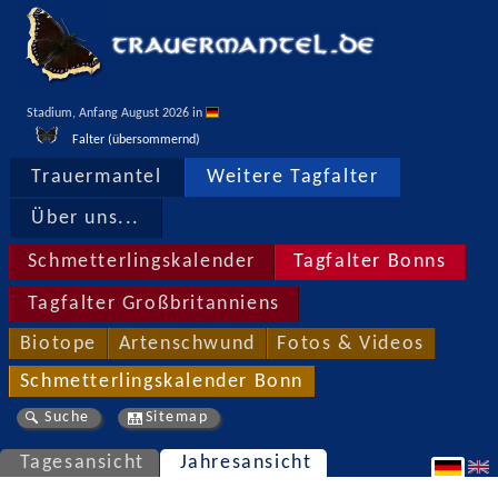
Stadium, Anfang August 2026 in 
Falter (übersommernd)
Trauermantel
Weitere Tagfalter
Über uns...
Schmetterlingskalender
Tagfalter Bonns
Tagfalter Großbritanniens
Biotope
Artenschwund
Fotos & Videos
Schmetterlingskalender Bonn
Suche
Sitemap
Tagesansicht
Jahresansicht