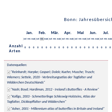
Bonn: Jahresübersic
Jan.
Feb.
Mär.
Apr.
Mai
Jun.
Jul.
Anf.
Mit.
Ende
Anf.
Mit.
Ende
Anf.
Mit.
Ende
Anf.
Mit.
Ende
Anf.
Mit.
Ende
Anf.
Mit.
Ende
Anf.
Mit.
Ende
Anzahl
0
0
0
0
0
0
0
0
0
0
0
0
0
0
0
0
0
0
0
0
0
Arten
Datenquellen:
Reinhardt; Harpke; Caspari; Dolek; Kuehn; Musche; Trusch; 
Wiemers; Settele, 2020 - Verbreitungsatlas der Tagfalter und 
Widderchen Deutschlands
Nash; Boyd; Hardiman, 2012 - Ireland's Butterflies - A Review
Kolligs, 2003 - Schmetterlinge Schleswig-Holsteins, Atlas der 
Tagfalter, Dickkopffalter und Widderchen
Asher, 2001 - Millennium atlas of butterflies in Britain and Ireland