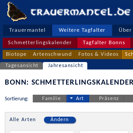
Trauermantel
Weitere Tagfalter
Über 
Schmetterlingskalender
Tagfalter Bonns
Biotope
Artenschwund
Fotos & Videos
Sc
Tagesansicht
Jahresansicht
BONN: SCHMETTERLINGSKALENDER
Familie
Art
Präsenz
Sortierung:
Alle Arten
Ändern