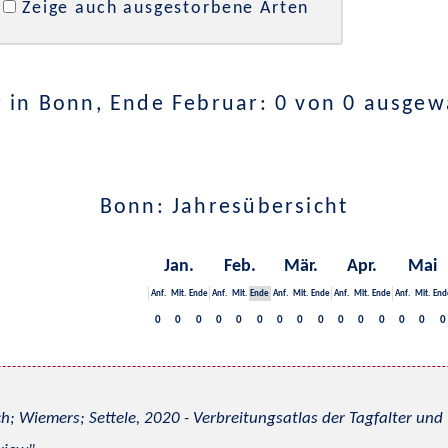
Zeige auch ausgestorbene Arten
 in Bonn, Ende Februar: 0 von 0 ausgew
Bonn: Jahresübersicht
Jan.
Feb.
Mär.
Apr.
Mai
Anf.
Mit.
Ende
Anf.
Mit.
Ende
Anf.
Mit.
Ende
Anf.
Mit.
Ende
Anf.
Mit.
End
0
0
0
0
0
0
0
0
0
0
0
0
0
0
0
h; Wiemers; Settele, 2020 - Verbreitungsatlas der Tagfalter u