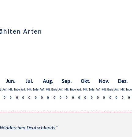
ählten Arten
Jun.
Jul.
Aug.
Sep.
Okt.
Nov.
Dez.
e
Anf.
Mit.
Ende
Anf.
Mit.
Ende
Anf.
Mit.
Ende
Anf.
Mit.
Ende
Anf.
Mit.
Ende
Anf.
Mit.
Ende
Anf.
Mit.
Ende
0
0
0
0
0
0
0
0
0
0
0
0
0
0
0
0
0
0
0
0
0
nd Widderchen Deutschlands