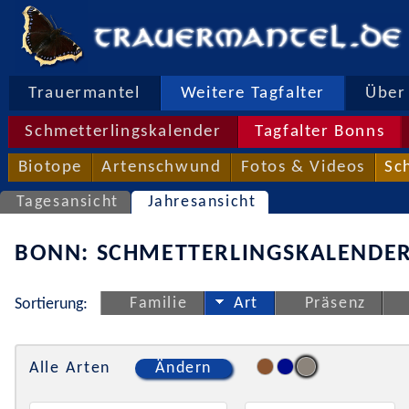
Trauermantel
Weitere Tagfalter
Über 
Schmetterlingskalender
Tagfalter Bonns
Biotope
Artenschwund
Fotos & Videos
Sc
Tagesansicht
Jahresansicht
BONN: SCHMETTERLINGSKALENDER
Familie
Art
Präsenz
Sortierung:
Alle Arten
Ändern