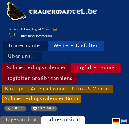
Stadium, Anfang August 2026 in 
Falter (übersommernd)
Trauermantel
Weitere Tagfalter
Über uns...
Schmetterlingskalender
Tagfalter Bonns
Tagfalter Großbritanniens
Biotope
Artenschwund
Fotos & Videos
Schmetterlingskalender Bonn
Suche
Sitemap
Tagesansicht
Jahresansicht