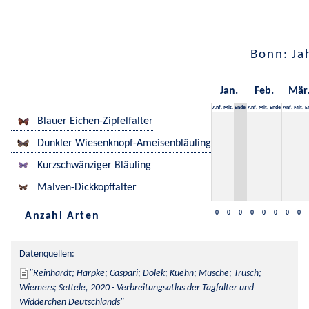
Bonn: Ja
Jan.
Feb.
Mär
Anf.
Mit.
Ende
Anf.
Mit.
Ende
Anf.
Mit.
E
Blauer Eichen-Zipfelfalter
Dunkler Wiesenknopf-Ameisenbläuling
Kurzschwänziger Bläuling
Malven-Dickkopffalter
0
0
0
0
0
0
0
0
Anzahl Arten
Datenquellen:
Reinhardt; Harpke; Caspari; Dolek; Kuehn; Musche; Trusch; 
Wiemers; Settele, 2020 - Verbreitungsatlas der Tagfalter und 
Widderchen Deutschlands