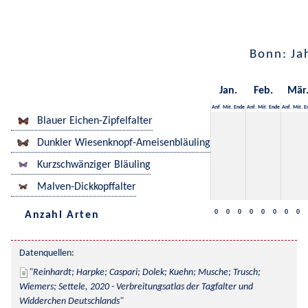
Bonn: Ja
Jan.
Feb.
Mär
Anf.
Mit.
Ende
Anf.
Mit.
Ende
Anf.
Mit.
E
Blauer Eichen-Zipfelfalter
Dunkler Wiesenknopf-Ameisenbläuling
Kurzschwänziger Bläuling
Malven-Dickkopffalter
0
0
0
0
0
0
0
0
Anzahl Arten
Datenquellen:
Reinhardt; Harpke; Caspari; Dolek; Kuehn; Musche; Trusch; 
Wiemers; Settele, 2020 - Verbreitungsatlas der Tagfalter und 
Widderchen Deutschlands