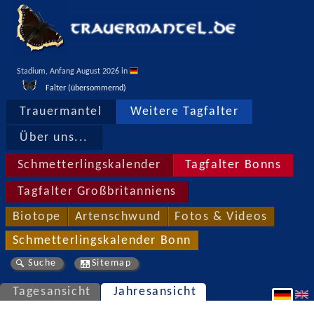
Stadium, Anfang August 2026 in 
Falter (übersommernd)
Trauermantel
Weitere Tagfalter
Über uns...
Schmetterlingskalender
Tagfalter Bonns
Tagfalter Großbritanniens
Biotope
Artenschwund
Fotos & Videos
Schmetterlingskalender Bonn
Suche
Sitemap
Tagesansicht
Jahresansicht