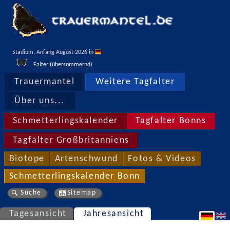
Stadium, Anfang August 2026 in 
Falter (übersommernd)
Trauermantel
Weitere Tagfalter
Über uns...
Schmetterlingskalender
Tagfalter Bonns
Tagfalter Großbritanniens
Biotope
Artenschwund
Fotos & Videos
Schmetterlingskalender Bonn
Suche
Sitemap
Tagesansicht
Jahresansicht