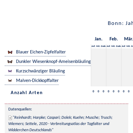
Bonn: Ja
Jan.
Feb.
Mär
Anf.
Mit.
Ende
Anf.
Mit.
Ende
Anf.
Mit.
E
Blauer Eichen-Zipfelfalter
Dunkler Wiesenknopf-Ameisenbläuling
Kurzschwänziger Bläuling
Malven-Dickkopffalter
0
0
0
0
0
0
0
0
Anzahl Arten
Datenquellen:
Reinhardt; Harpke; Caspari; Dolek; Kuehn; Musche; Trusch; 
Wiemers; Settele, 2020 - Verbreitungsatlas der Tagfalter und 
Widderchen Deutschlands