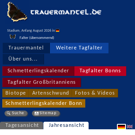
Stadium, Anfang August 2026 in 
Falter (übersommernd)
Trauermantel
Weitere Tagfalter
Über uns...
Schmetterlingskalender
Tagfalter Bonns
Tagfalter Großbritanniens
Biotope
Artenschwund
Fotos & Videos
Schmetterlingskalender Bonn
Suche
Sitemap
Tagesansicht
Jahresansicht