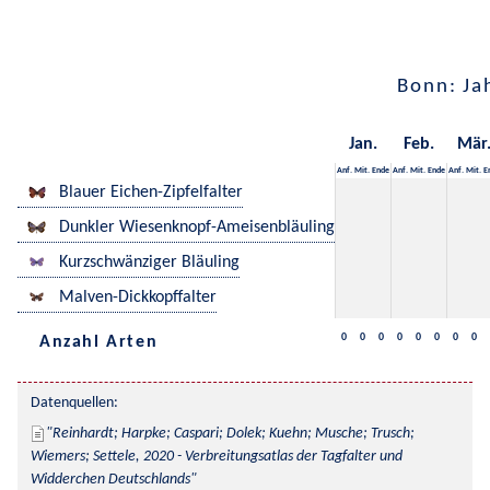
Bonn: Ja
Jan.
Feb.
Mär
Anf.
Mit.
Ende
Anf.
Mit.
Ende
Anf.
Mit.
E
Blauer Eichen-Zipfelfalter
Dunkler Wiesenknopf-Ameisenbläuling
Kurzschwänziger Bläuling
Malven-Dickkopffalter
0
0
0
0
0
0
0
0
Anzahl Arten
Datenquellen:
Reinhardt; Harpke; Caspari; Dolek; Kuehn; Musche; Trusch; 
Wiemers; Settele, 2020 - Verbreitungsatlas der Tagfalter und 
Widderchen Deutschlands