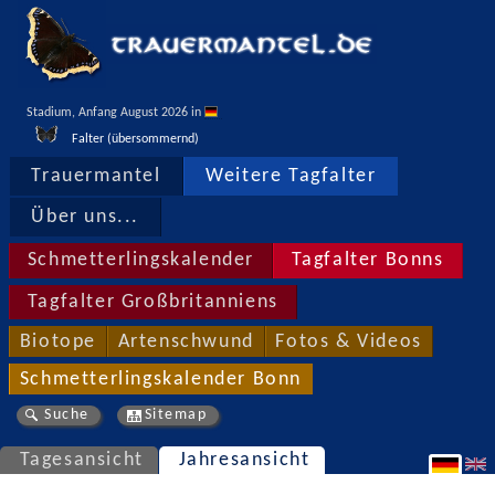
Stadium, Anfang August 2026 in 
Falter (übersommernd)
Trauermantel
Weitere Tagfalter
Über uns...
Schmetterlingskalender
Tagfalter Bonns
Tagfalter Großbritanniens
Biotope
Artenschwund
Fotos & Videos
Schmetterlingskalender Bonn
Suche
Sitemap
Tagesansicht
Jahresansicht