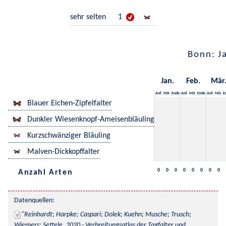
sehr selten
1
Bonn: J
Jan.
Feb.
Mär
Anf.
Mit.
Ende
Anf.
Mit.
Ende
Anf.
Mit.
E
Blauer Eichen-Zipfelfalter
Dunkler Wiesenknopf-Ameisenbläuling
Kurzschwänziger Bläuling
Malven-Dickkopffalter
0
0
0
0
0
0
0
0
Anzahl Arten
Datenquellen:
Reinhardt; Harpke; Caspari; Dolek; Kuehn; Musche; Trusch; 
Wiemers; Settele, 2020 - Verbreitungsatlas der Tagfalter und 