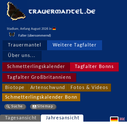
Stadium, Anfang August 2026 in 
Falter (übersommernd)
Trauermantel
Weitere Tagfalter
Über uns...
Schmetterlingskalender
Tagfalter Bonns
Tagfalter Großbritanniens
Biotope
Artenschwund
Fotos & Videos
Schmetterlingskalender Bonn
Suche
Sitemap
Tagesansicht
Jahresansicht