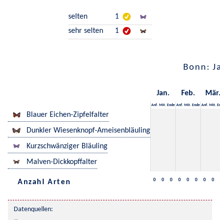
selten
1
sehr selten
1
Bonn: J
Jan.
Feb.
Mär
Anf.
Mit.
Ende
Anf.
Mit.
Ende
Anf.
Mit.
E
Blauer Eichen-Zipfelfalter
Dunkler Wiesenknopf-Ameisenbläuling
Kurzschwänziger Bläuling
Malven-Dickkopffalter
0
0
0
0
0
0
0
0
Anzahl Arten
Datenquellen: