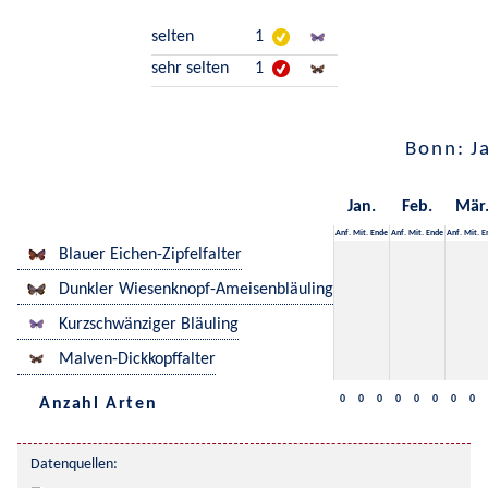
selten
1
sehr selten
1
Bonn: J
Jan.
Feb.
Mär
Anf.
Mit.
Ende
Anf.
Mit.
Ende
Anf.
Mit.
E
Blauer Eichen-Zipfelfalter
Dunkler Wiesenknopf-Ameisenbläuling
Kurzschwänziger Bläuling
Malven-Dickkopffalter
0
0
0
0
0
0
0
0
Anzahl Arten
Datenquellen: