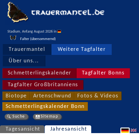
Stadium, Anfang August 2026 in 
Falter (übersommernd)
Trauermantel
Weitere Tagfalter
Über uns...
Schmetterlingskalender
Tagfalter Bonns
Tagfalter Großbritanniens
Biotope
Artenschwund
Fotos & Videos
Schmetterlingskalender Bonn
Suche
Sitemap
Tagesansicht
Jahresansicht