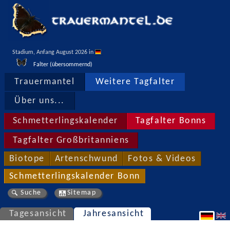
Stadium, Anfang August 2026 in 
Falter (übersommernd)
Trauermantel
Weitere Tagfalter
Über uns...
Schmetterlingskalender
Tagfalter Bonns
Tagfalter Großbritanniens
Biotope
Artenschwund
Fotos & Videos
Schmetterlingskalender Bonn
Suche
Sitemap
Tagesansicht
Jahresansicht