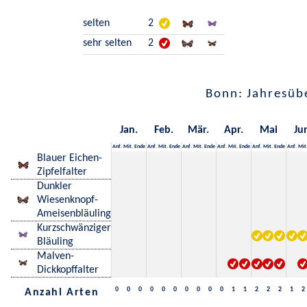
selten
2
sehr selten
2
Bonn: Jahresüb
Jan.
Feb.
Mär.
Apr.
Mai
Ju
Anf.
Mit.
Ende
Anf.
Mit.
Ende
Anf.
Mit.
Ende
Anf.
Mit.
Ende
Anf.
Mit.
Ende
Anf.
Mit
Blauer Eichen-
Zipfelfalter
Dunkler
Wiesenknopf-
Ameisenbläuling
Kurzschwänziger
Bläuling
Malven-
Dickkopffalter
0
0
0
0
0
0
0
0
0
0
1
1
2
2
2
1
2
Anzahl Arten