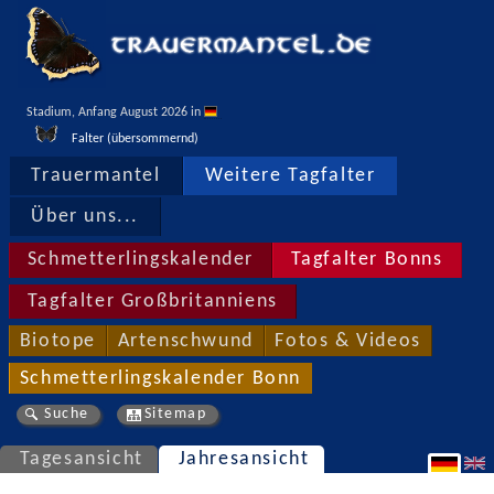
Stadium, Anfang August 2026 in 
Falter (übersommernd)
Trauermantel
Weitere Tagfalter
Über uns...
Schmetterlingskalender
Tagfalter Bonns
Tagfalter Großbritanniens
Biotope
Artenschwund
Fotos & Videos
Schmetterlingskalender Bonn
Suche
Sitemap
Tagesansicht
Jahresansicht