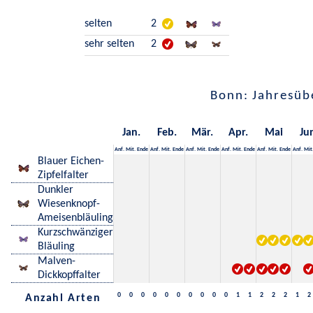
selten
2
sehr selten
2
Bonn: Jahresüb
Jan.
Feb.
Mär.
Apr.
Mai
Ju
Anf.
Mit.
Ende
Anf.
Mit.
Ende
Anf.
Mit.
Ende
Anf.
Mit.
Ende
Anf.
Mit.
Ende
Anf.
Mit
Blauer Eichen-
Zipfelfalter
Dunkler
Wiesenknopf-
Ameisenbläuling
Kurzschwänziger
Bläuling
Malven-
Dickkopffalter
0
0
0
0
0
0
0
0
0
0
1
1
2
2
2
1
2
Anzahl Arten