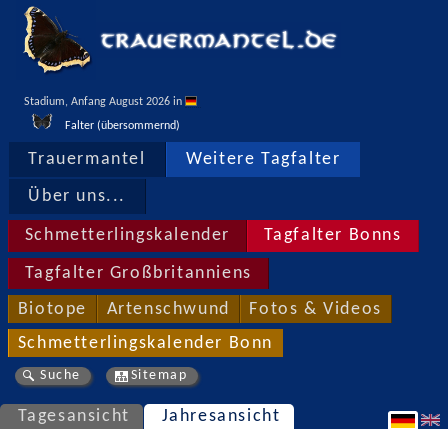
Stadium, Anfang August 2026 in 
Falter (übersommernd)
Trauermantel
Weitere Tagfalter
Über uns...
Schmetterlingskalender
Tagfalter Bonns
Tagfalter Großbritanniens
Biotope
Artenschwund
Fotos & Videos
Schmetterlingskalender Bonn
Suche
Sitemap
Tagesansicht
Jahresansicht