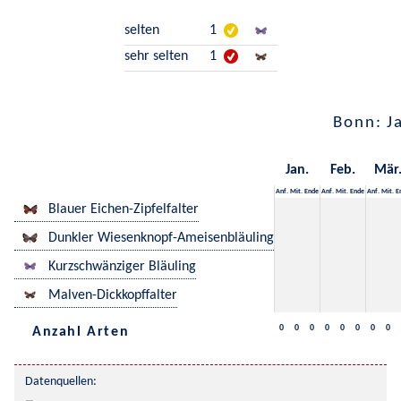
selten
1
sehr selten
1
Bonn: J
Jan.
Feb.
Mär
Anf.
Mit.
Ende
Anf.
Mit.
Ende
Anf.
Mit.
E
Blauer Eichen-Zipfelfalter
Dunkler Wiesenknopf-Ameisenbläuling
Kurzschwänziger Bläuling
Malven-Dickkopffalter
0
0
0
0
0
0
0
0
Anzahl Arten
Datenquellen: