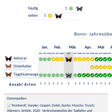
häufig
1
selten
1
Bonn: Jahresübe
Jan.
Feb.
Mär.
Apr.
Mai
J
Anf.
Mit.
Ende
Anf.
Mit.
Ende
Anf.
Mit.
Ende
Anf.
Mit.
Ende
Anf.
Mit.
Ende
Anf.
Admiral
Distelfalter
Tagpfauenauge
2
2
2
2
2
2
2
2
2
2
2
3
3
3
3
3
Anzahl Arten
Datenquellen:
Reinhardt; Harpke; Caspari; Dolek; Kuehn; Musche; Trusch; 
Wiemers; Settele, 2020 - Verbreitungsatlas der Tagfalter und 