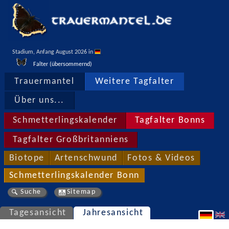
Stadium, Anfang August 2026 in 
Falter (übersommernd)
Trauermantel
Weitere Tagfalter
Über uns...
Schmetterlingskalender
Tagfalter Bonns
Tagfalter Großbritanniens
Biotope
Artenschwund
Fotos & Videos
Schmetterlingskalender Bonn
Suche
Sitemap
Tagesansicht
Jahresansicht