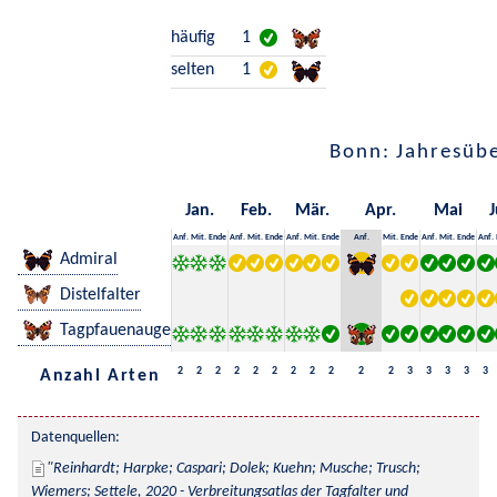
häufig
1
selten
1
Bonn: Jahresübe
Jan.
Feb.
Mär.
Apr.
Mai
J
Anf.
Mit.
Ende
Anf.
Mit.
Ende
Anf.
Mit.
Ende
Anf.
Mit.
Ende
Anf.
Mit.
Ende
Anf.
Admiral
Distelfalter
Tagpfauenauge
2
2
2
2
2
2
2
2
2
2
2
3
3
3
3
3
Anzahl Arten
Datenquellen:
Reinhardt; Harpke; Caspari; Dolek; Kuehn; Musche; Trusch; 
Wiemers; Settele, 2020 - Verbreitungsatlas der Tagfalter und 