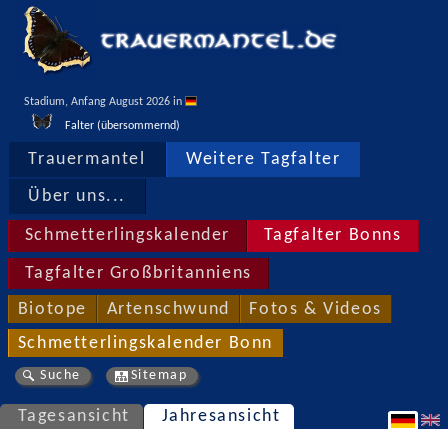
Stadium, Anfang August 2026 in 
Falter (übersommernd)
Trauermantel
Weitere Tagfalter
Über uns...
Schmetterlingskalender
Tagfalter Bonns
Tagfalter Großbritanniens
Biotope
Artenschwund
Fotos & Videos
Schmetterlingskalender Bonn
Suche
Sitemap
Tagesansicht
Jahresansicht