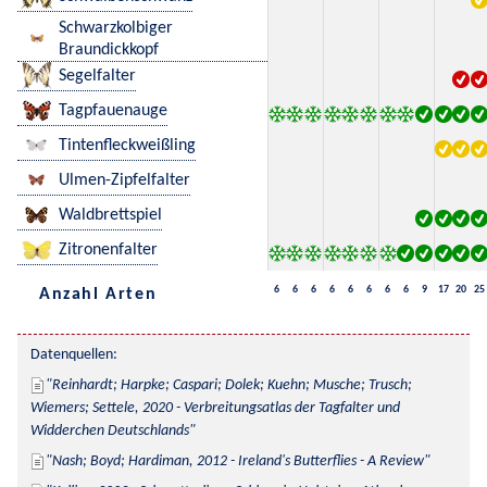
Schwarzkolbiger
Braundickkopf
Segelfalter
Tagpfauenauge
Tintenfleckweißling
Ulmen-Zipfelfalter
Waldbrettspiel
Zitronenfalter
6
6
6
6
6
6
6
6
9
17
20
25
Anzahl Arten
Datenquellen:
Reinhardt; Harpke; Caspari; Dolek; Kuehn; Musche; Trusch; 
Wiemers; Settele, 2020 - Verbreitungsatlas der Tagfalter und 
Widderchen Deutschlands
Nash; Boyd; Hardiman, 2012 - Ireland's Butterflies - A Review