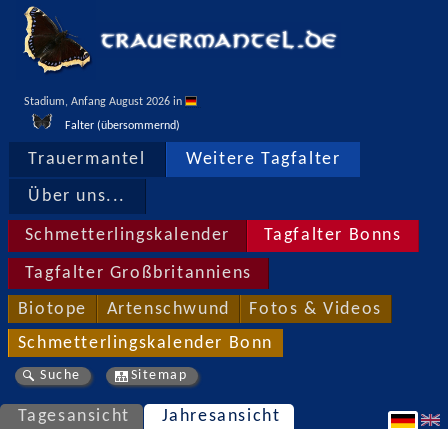
Stadium, Anfang August 2026 in 
Falter (übersommernd)
Trauermantel
Weitere Tagfalter
Über uns...
Schmetterlingskalender
Tagfalter Bonns
Tagfalter Großbritanniens
Biotope
Artenschwund
Fotos & Videos
Schmetterlingskalender Bonn
Suche
Sitemap
Tagesansicht
Jahresansicht