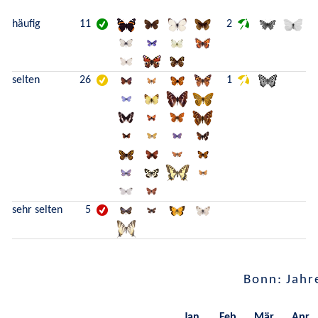
häufig
11
2
selten
26
1
sehr selten
5
Bonn: Jahr
Jan.
Feb.
Mär.
Apr.