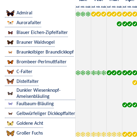
Anf.
Mit.
Ende
Anf.
Mit.
Ende
Anf.
Mit.
Ende
Anf.
Mit.
End
Admiral
Aurorafalter
Blauer Eichen-Zipfelfalter
Brauner Waldvogel
Braunkolbiger Braundickkopf
Brombeer-Perlmuttfalter
C-Falter
Distelfalter
Dunkler Wiesenknopf-
Ameisenbläuling
Faulbaum-Bläuling
Gelbwürfeliger Dickkopffalter
Goldene Acht
Großer Fuchs