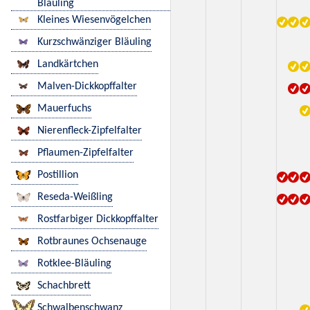
Bläuling
Kleines Wiesenvögelchen
Kurzschwänziger Bläuling
Landkärtchen
Malven-Dickkopffalter
Mauerfuchs
Nierenfleck-Zipfelfalter
Pflaumen-Zipfelfalter
Postillion
Reseda-Weißling
Rostfarbiger Dickkopffalter
Rotbraunes Ochsenauge
Rotklee-Bläuling
Schachbrett
Schwalbenschwanz