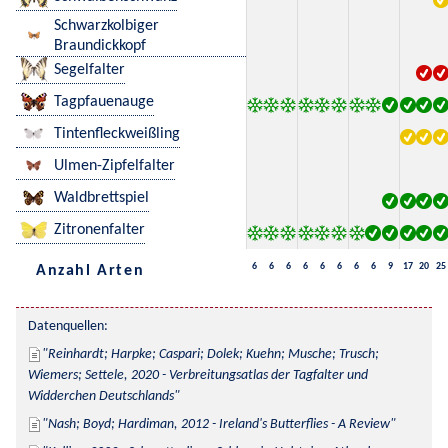
Schwarzkolbiger
Braundickkopf
Segelfalter
Tagpfauenauge
Tintenfleckweißling
Ulmen-Zipfelfalter
Waldbrettspiel
Zitronenfalter
6
6
6
6
6
6
6
6
9
17
20
25
Anzahl Arten
Datenquellen:
Reinhardt; Harpke; Caspari; Dolek; Kuehn; Musche; Trusch; 
Wiemers; Settele, 2020 - Verbreitungsatlas der Tagfalter und 
Widderchen Deutschlands
Nash; Boyd; Hardiman, 2012 - Ireland's Butterflies - A Review