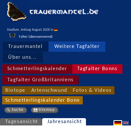
Stadium, Anfang August 2026 in 
Falter (übersommernd)
Trauermantel
Weitere Tagfalter
Über uns...
Schmetterlingskalender
Tagfalter Bonns
Tagfalter Großbritanniens
Biotope
Artenschwund
Fotos & Videos
Schmetterlingskalender Bonn
Suche
Sitemap
Tagesansicht
Jahresansicht