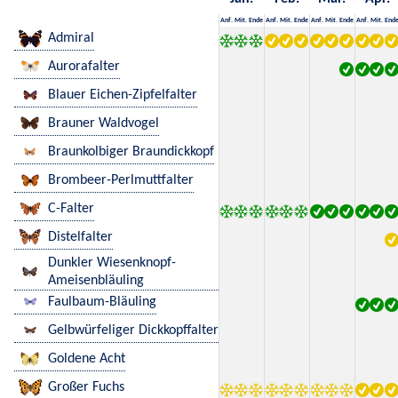
Anf.
Mit.
Ende
Anf.
Mit.
Ende
Anf.
Mit.
Ende
Anf.
Mit.
End
Admiral
Aurorafalter
Blauer Eichen-Zipfelfalter
Brauner Waldvogel
Braunkolbiger Braundickkopf
Brombeer-Perlmuttfalter
C-Falter
Distelfalter
Dunkler Wiesenknopf-
Ameisenbläuling
Faulbaum-Bläuling
Gelbwürfeliger Dickkopffalter
Goldene Acht
Großer Fuchs