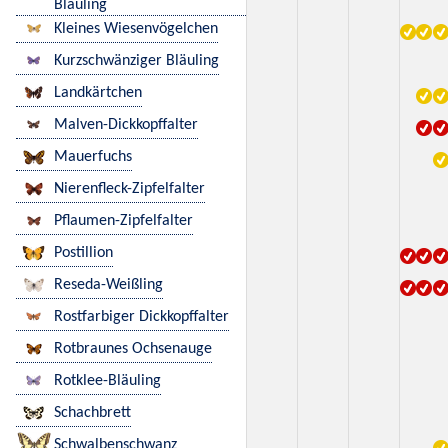
Bläuling
Kleines Wiesenvögelchen
Kurzschwänziger Bläuling
Landkärtchen
Malven-Dickkopffalter
Mauerfuchs
Nierenfleck-Zipfelfalter
Pflaumen-Zipfelfalter
Postillion
Reseda-Weißling
Rostfarbiger Dickkopffalter
Rotbraunes Ochsenauge
Rotklee-Bläuling
Schachbrett
Schwalbenschwanz