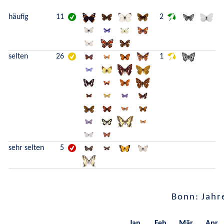
häufig
11
2
selten
26
1
sehr selten
5
Bonn: Jahr
Jan.
Feb.
Mär.
Apr.