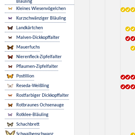
Bläuling
Kleines Wiesenvögelchen
Kurzschwänziger Bläuling
Landkärtchen
Malven-Dickkopffalter
Mauerfuchs
Nierenfleck-Zipfelfalter
Pflaumen-Zipfelfalter
Postillion
Reseda-Weißling
Rostfarbiger Dickkopffalter
Rotbraunes Ochsenauge
Rotklee-Bläuling
Schachbrett
Schwalbenschwanz