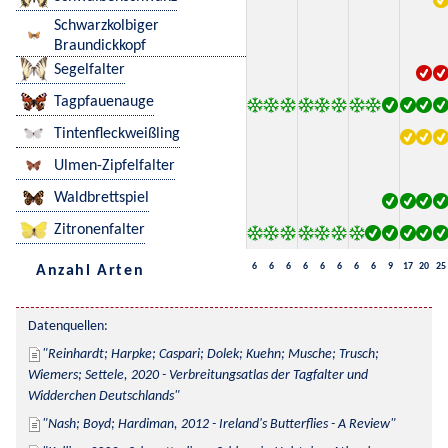
Schwarzkolbiger
Braundickkopf
Segelfalter
Tagpfauenauge
Tintenfleckweißling
Ulmen-Zipfelfalter
Waldbrettspiel
Zitronenfalter
6
6
6
6
6
6
6
6
9
17
20
25
Anzahl Arten
Datenquellen:
Reinhardt; Harpke; Caspari; Dolek; Kuehn; Musche; Trusch; 
Wiemers; Settele, 2020 - Verbreitungsatlas der Tagfalter und 
Widderchen Deutschlands
Nash; Boyd; Hardiman, 2012 - Ireland's Butterflies - A Review