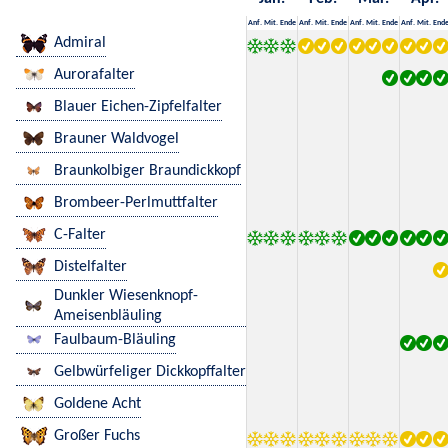
Anf.
Mit.
Ende
Anf.
Mit.
Ende
Anf.
Mit.
Ende
Anf.
Mit.
End
Admiral
Aurorafalter
Blauer Eichen-Zipfelfalter
Brauner Waldvogel
Braunkolbiger Braundickkopf
Brombeer-Perlmuttfalter
C-Falter
Distelfalter
Dunkler Wiesenknopf-
Ameisenbläuling
Faulbaum-Bläuling
Gelbwürfeliger Dickkopffalter
Goldene Acht
Großer Fuchs