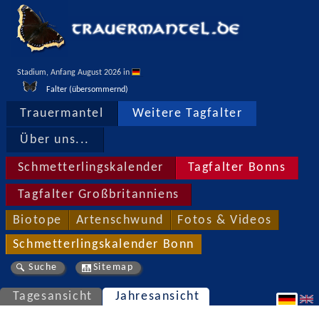
Stadium, Anfang August 2026 in 
Falter (übersommernd)
Trauermantel
Weitere Tagfalter
Über uns...
Schmetterlingskalender
Tagfalter Bonns
Tagfalter Großbritanniens
Biotope
Artenschwund
Fotos & Videos
Schmetterlingskalender Bonn
Suche
Sitemap
Tagesansicht
Jahresansicht