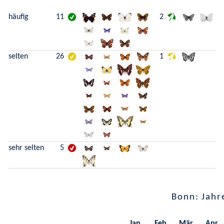
häufig
11
2
selten
26
1
sehr selten
5
Bonn: Jahr
Jan.
Feb.
Mär.
Apr.