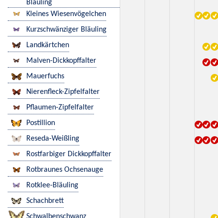
Bläuling
Kleines Wiesenvögelchen
Kurzschwänziger Bläuling
Landkärtchen
Malven-Dickkopffalter
Mauerfuchs
Nierenfleck-Zipfelfalter
Pflaumen-Zipfelfalter
Postillion
Reseda-Weißling
Rostfarbiger Dickkopffalter
Rotbraunes Ochsenauge
Rotklee-Bläuling
Schachbrett
Schwalbenschwanz