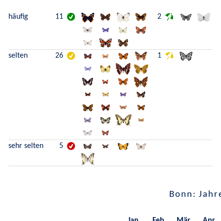
häufig
11
2
selten
26
1
sehr selten
5
Bonn: Jahr
Jan.
Feb.
Mär.
Apr.