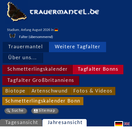
Stadium, Anfang August 2026 in 
Falter (übersommernd)
Trauermantel
Weitere Tagfalter
Über uns...
Schmetterlingskalender
Tagfalter Bonns
Tagfalter Großbritanniens
Biotope
Artenschwund
Fotos & Videos
Schmetterlingskalender Bonn
Suche
Sitemap
Tagesansicht
Jahresansicht