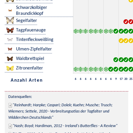
Schwarzkolbiger
Braundickkopf
Segelfalter
Tagpfauenauge
Tintenfleckweißling
Ulmen-Zipfelfalter
Waldbrettspiel
Zitronenfalter
6
6
6
6
6
6
6
6
9
17
20
25
Anzahl Arten
Datenquellen:
Reinhardt; Harpke; Caspari; Dolek; Kuehn; Musche; Trusch; 
Wiemers; Settele, 2020 - Verbreitungsatlas der Tagfalter und 
Widderchen Deutschlands
Nash; Boyd; Hardiman, 2012 - Ireland's Butterflies - A Review