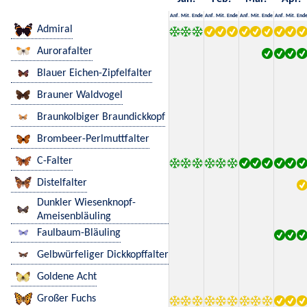
Anf.
Mit.
Ende
Anf.
Mit.
Ende
Anf.
Mit.
Ende
Anf.
Mit.
End
Admiral
Aurorafalter
Blauer Eichen-Zipfelfalter
Brauner Waldvogel
Braunkolbiger Braundickkopf
Brombeer-Perlmuttfalter
C-Falter
Distelfalter
Dunkler Wiesenknopf-
Ameisenbläuling
Faulbaum-Bläuling
Gelbwürfeliger Dickkopffalter
Goldene Acht
Großer Fuchs