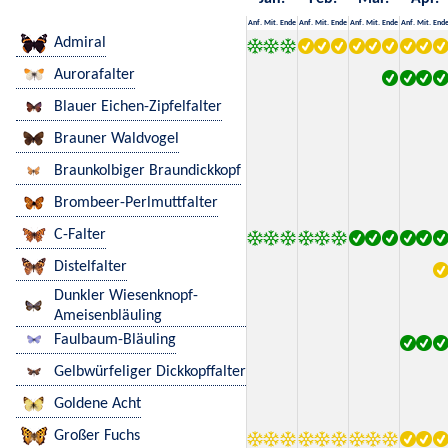
Anf.
Mit.
Ende
Anf.
Mit.
Ende
Anf.
Mit.
Ende
Anf.
Mit.
End
Admiral
Aurorafalter
Blauer Eichen-Zipfelfalter
Brauner Waldvogel
Braunkolbiger Braundickkopf
Brombeer-Perlmuttfalter
C-Falter
Distelfalter
Dunkler Wiesenknopf-
Ameisenbläuling
Faulbaum-Bläuling
Gelbwürfeliger Dickkopffalter
Goldene Acht
Großer Fuchs