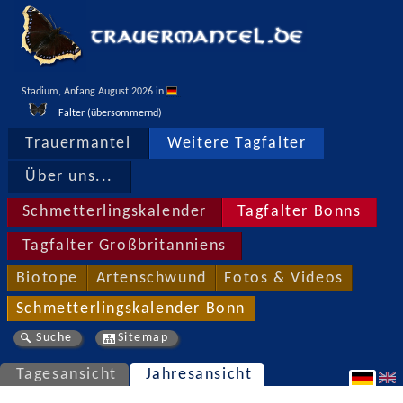
Stadium, Anfang August 2026 in 
Falter (übersommernd)
Trauermantel
Weitere Tagfalter
Über uns...
Schmetterlingskalender
Tagfalter Bonns
Tagfalter Großbritanniens
Biotope
Artenschwund
Fotos & Videos
Schmetterlingskalender Bonn
Suche
Sitemap
Tagesansicht
Jahresansicht