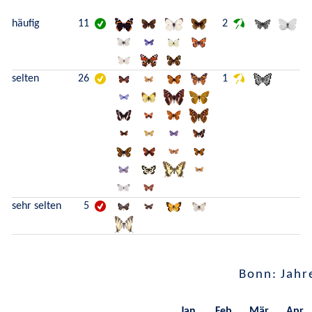
häufig
11
2
selten
26
1
sehr selten
5
Bonn: Jahr
Jan.
Feb.
Mär.
Apr.