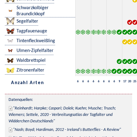
Schwarzkolbiger
Braundickkopf
Segelfalter
Tagpfauenauge
Tintenfleckweißling
Ulmen-Zipfelfalter
Waldbrettspiel
Zitronenfalter
6
6
6
6
6
6
6
6
9
17
20
25
Anzahl Arten
Datenquellen:
Reinhardt; Harpke; Caspari; Dolek; Kuehn; Musche; Trusch; 
Wiemers; Settele, 2020 - Verbreitungsatlas der Tagfalter und 
Widderchen Deutschlands
Nash; Boyd; Hardiman, 2012 - Ireland's Butterflies - A Review