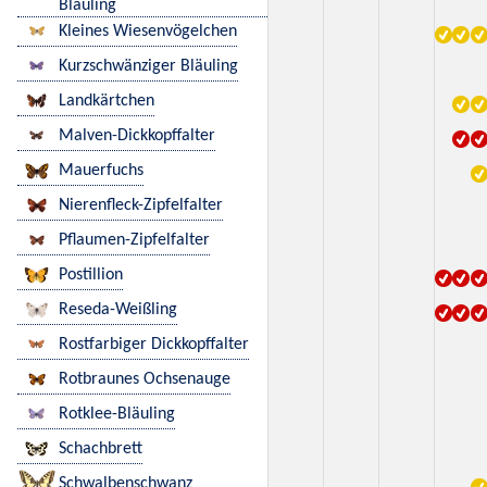
Bläuling
Kleines Wiesenvögelchen
Kurzschwänziger Bläuling
Landkärtchen
Malven-Dickkopffalter
Mauerfuchs
Nierenfleck-Zipfelfalter
Pflaumen-Zipfelfalter
Postillion
Reseda-Weißling
Rostfarbiger Dickkopffalter
Rotbraunes Ochsenauge
Rotklee-Bläuling
Schachbrett
Schwalbenschwanz