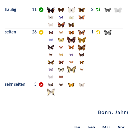
häufig
11
2
selten
26
1
sehr selten
5
Bonn: Jahr
Jan.
Feb.
Mär.
Apr.