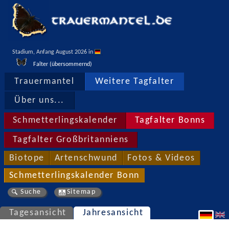
Stadium, Anfang August 2026 in 
Falter (übersommernd)
Trauermantel
Weitere Tagfalter
Über uns...
Schmetterlingskalender
Tagfalter Bonns
Tagfalter Großbritanniens
Biotope
Artenschwund
Fotos & Videos
Schmetterlingskalender Bonn
Suche
Sitemap
Tagesansicht
Jahresansicht