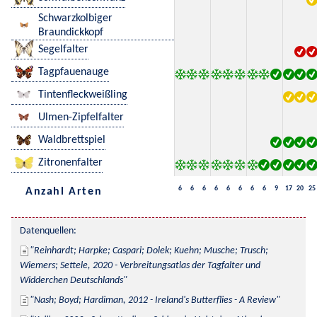
Schwarzkolbiger
Braundickkopf
Segelfalter
Tagpfauenauge
Tintenfleckweißling
Ulmen-Zipfelfalter
Waldbrettspiel
Zitronenfalter
6
6
6
6
6
6
6
6
9
17
20
25
Anzahl Arten
Datenquellen:
Reinhardt; Harpke; Caspari; Dolek; Kuehn; Musche; Trusch; 
Wiemers; Settele, 2020 - Verbreitungsatlas der Tagfalter und 
Widderchen Deutschlands
Nash; Boyd; Hardiman, 2012 - Ireland's Butterflies - A Review