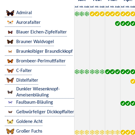
Anf.
Mit.
Ende
Anf.
Mit.
Ende
Anf.
Mit.
Ende
Anf.
Mit.
End
Admiral
Aurorafalter
Blauer Eichen-Zipfelfalter
Brauner Waldvogel
Braunkolbiger Braundickkopf
Brombeer-Perlmuttfalter
C-Falter
Distelfalter
Dunkler Wiesenknopf-
Ameisenbläuling
Faulbaum-Bläuling
Gelbwürfeliger Dickkopffalter
Goldene Acht
Großer Fuchs