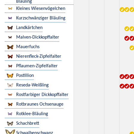
Bläuling
Kleines Wiesenvögelchen
Kurzschwänziger Bläuling
Landkärtchen
Malven-Dickkopffalter
Mauerfuchs
Nierenfleck-Zipfelfalter
Pflaumen-Zipfelfalter
Postillion
Reseda-Weißling
Rostfarbiger Dickkopffalter
Rotbraunes Ochsenauge
Rotklee-Bläuling
Schachbrett
Schwalbenschwanz