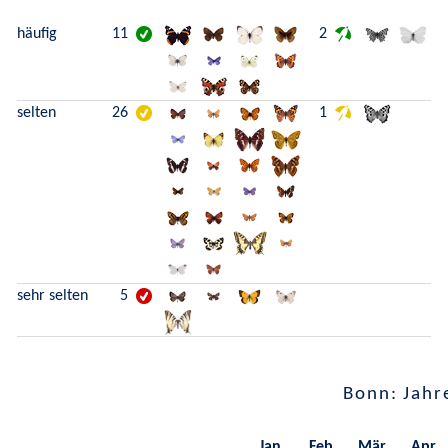
häufig
11
2
selten
26
1
sehr selten
5
Bonn: Jahr
Jan.
Feb.
Mär.
Apr.