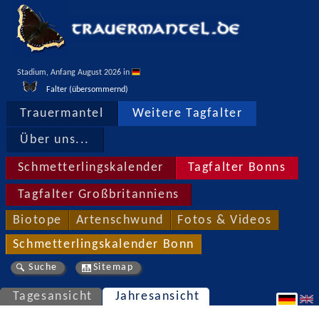
Stadium, Anfang August 2026 in 
Falter (übersommernd)
Trauermantel
Weitere Tagfalter
Über uns...
Schmetterlingskalender
Tagfalter Bonns
Tagfalter Großbritanniens
Biotope
Artenschwund
Fotos & Videos
Schmetterlingskalender Bonn
Suche
Sitemap
Tagesansicht
Jahresansicht