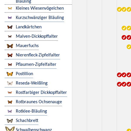
Bläuling
Kleines Wiesenvögelchen
Kurzschwänziger Bläuling
Landkärtchen
Malven-Dickkopffalter
Mauerfuchs
Nierenfleck-Zipfelfalter
Pflaumen-Zipfelfalter
Postillion
Reseda-Weißling
Rostfarbiger Dickkopffalter
Rotbraunes Ochsenauge
Rotklee-Bläuling
Schachbrett
Schwalbenschwanz