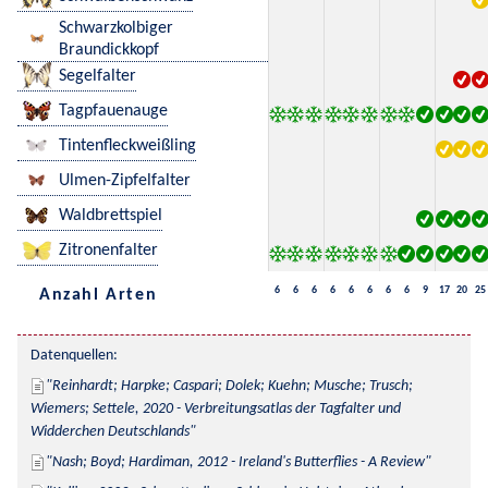
Schwarzkolbiger
Braundickkopf
Segelfalter
Tagpfauenauge
Tintenfleckweißling
Ulmen-Zipfelfalter
Waldbrettspiel
Zitronenfalter
6
6
6
6
6
6
6
6
9
17
20
25
Anzahl Arten
Datenquellen:
Reinhardt; Harpke; Caspari; Dolek; Kuehn; Musche; Trusch; 
Wiemers; Settele, 2020 - Verbreitungsatlas der Tagfalter und 
Widderchen Deutschlands
Nash; Boyd; Hardiman, 2012 - Ireland's Butterflies - A Review