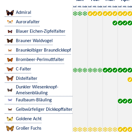
Anf.
Mit.
Ende
Anf.
Mit.
Ende
Anf.
Mit.
Ende
Anf.
Mit.
End
Admiral
Aurorafalter
Blauer Eichen-Zipfelfalter
Brauner Waldvogel
Braunkolbiger Braundickkopf
Brombeer-Perlmuttfalter
C-Falter
Distelfalter
Dunkler Wiesenknopf-
Ameisenbläuling
Faulbaum-Bläuling
Gelbwürfeliger Dickkopffalter
Goldene Acht
Großer Fuchs