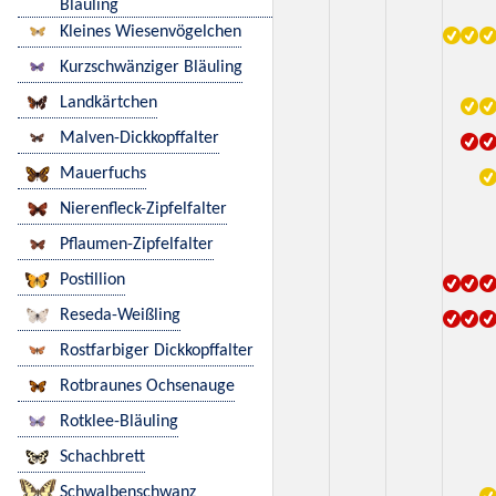
Bläuling
Kleines Wiesenvögelchen
Kurzschwänziger Bläuling
Landkärtchen
Malven-Dickkopffalter
Mauerfuchs
Nierenfleck-Zipfelfalter
Pflaumen-Zipfelfalter
Postillion
Reseda-Weißling
Rostfarbiger Dickkopffalter
Rotbraunes Ochsenauge
Rotklee-Bläuling
Schachbrett
Schwalbenschwanz