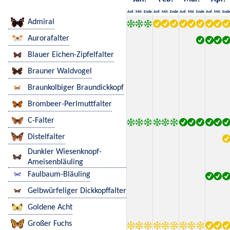
Anf.
Mit.
Ende
Anf.
Mit.
Ende
Anf.
Mit.
Ende
Anf.
Mit.
End
Admiral
Aurorafalter
Blauer Eichen-Zipfelfalter
Brauner Waldvogel
Braunkolbiger Braundickkopf
Brombeer-Perlmuttfalter
C-Falter
Distelfalter
Dunkler Wiesenknopf-
Ameisenbläuling
Faulbaum-Bläuling
Gelbwürfeliger Dickkopffalter
Goldene Acht
Großer Fuchs