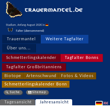
Stadium, Anfang August 2026 in 
Falter (übersommernd)
Trauermantel
Weitere Tagfalter
Über uns...
Schmetterlingskalender
Tagfalter Bonns
Tagfalter Großbritanniens
Biotope
Artenschwund
Fotos & Videos
Schmetterlingskalender Bonn
Suche
Sitemap
Tagesansicht
Jahresansicht