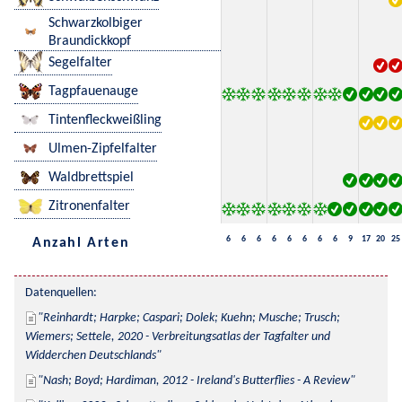
Schwarzkolbiger
Braundickkopf
Segelfalter
Tagpfauenauge
Tintenfleckweißling
Ulmen-Zipfelfalter
Waldbrettspiel
Zitronenfalter
6
6
6
6
6
6
6
6
9
17
20
25
Anzahl Arten
Datenquellen:
Reinhardt; Harpke; Caspari; Dolek; Kuehn; Musche; Trusch; 
Wiemers; Settele, 2020 - Verbreitungsatlas der Tagfalter und 
Widderchen Deutschlands
Nash; Boyd; Hardiman, 2012 - Ireland's Butterflies - A Review