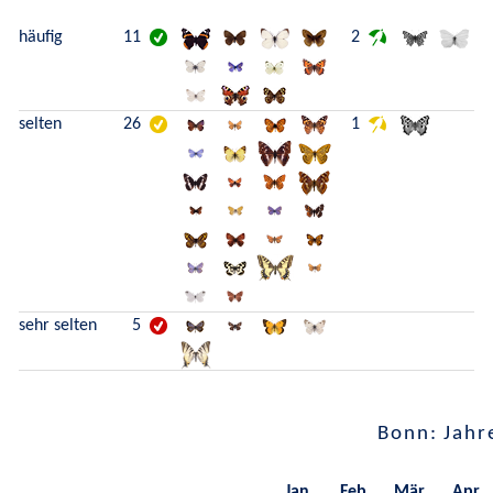
häufig
11
2
selten
26
1
sehr selten
5
Bonn: Jahr
Jan.
Feb.
Mär.
Apr.