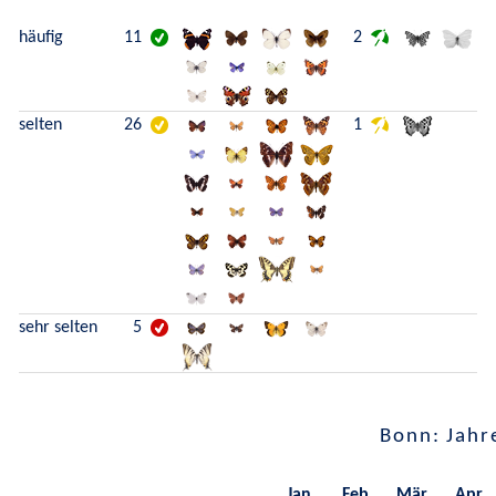
häufig
11
2
selten
26
1
sehr selten
5
Bonn: Jahr
Jan.
Feb.
Mär.
Apr.