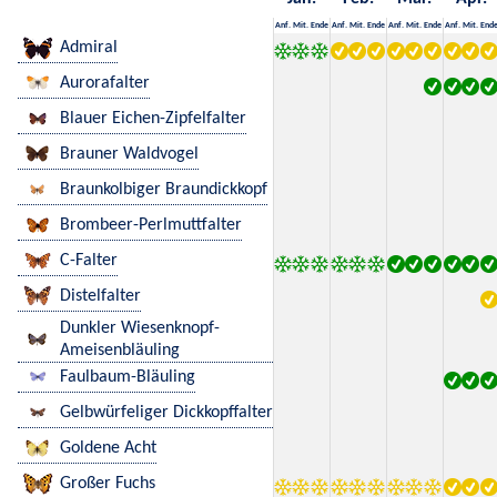
Anf.
Mit.
Ende
Anf.
Mit.
Ende
Anf.
Mit.
Ende
Anf.
Mit.
End
Admiral
Aurorafalter
Blauer Eichen-Zipfelfalter
Brauner Waldvogel
Braunkolbiger Braundickkopf
Brombeer-Perlmuttfalter
C-Falter
Distelfalter
Dunkler Wiesenknopf-
Ameisenbläuling
Faulbaum-Bläuling
Gelbwürfeliger Dickkopffalter
Goldene Acht
Großer Fuchs