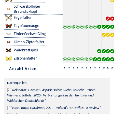
Schwarzkolbiger
Braundickkopf
Segelfalter
Tagpfauenauge
Tintenfleckweißling
Ulmen-Zipfelfalter
Waldbrettspiel
Zitronenfalter
6
6
6
6
6
6
6
6
9
17
20
25
Anzahl Arten
Datenquellen:
Reinhardt; Harpke; Caspari; Dolek; Kuehn; Musche; Trusch; 
Wiemers; Settele, 2020 - Verbreitungsatlas der Tagfalter und 
Widderchen Deutschlands
Nash; Boyd; Hardiman, 2012 - Ireland's Butterflies - A Review