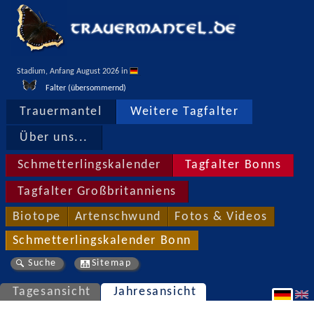
Stadium, Anfang August 2026 in 
Falter (übersommernd)
Trauermantel
Weitere Tagfalter
Über uns...
Schmetterlingskalender
Tagfalter Bonns
Tagfalter Großbritanniens
Biotope
Artenschwund
Fotos & Videos
Schmetterlingskalender Bonn
Suche
Sitemap
Tagesansicht
Jahresansicht