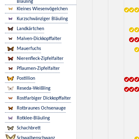
Bläuling
Kleines Wiesenvögelchen
Kurzschwänziger Bläuling
Landkärtchen
Malven-Dickkopffalter
Mauerfuchs
Nierenfleck-Zipfelfalter
Pflaumen-Zipfelfalter
Postillion
Reseda-Weißling
Rostfarbiger Dickkopffalter
Rotbraunes Ochsenauge
Rotklee-Bläuling
Schachbrett
Schwalbenschwanz