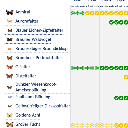
Anf.
Mit.
Ende
Anf.
Mit.
Ende
Anf.
Mit.
Ende
Anf.
Mit.
End
Admiral
Aurorafalter
Blauer Eichen-Zipfelfalter
Brauner Waldvogel
Braunkolbiger Braundickkopf
Brombeer-Perlmuttfalter
C-Falter
Distelfalter
Dunkler Wiesenknopf-
Ameisenbläuling
Faulbaum-Bläuling
Gelbwürfeliger Dickkopffalter
Goldene Acht
Großer Fuchs