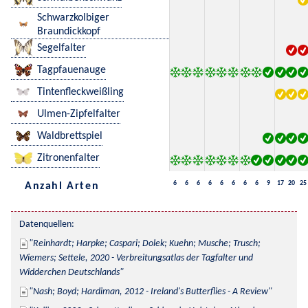
Schwarzkolbiger
Braundickkopf
Segelfalter
Tagpfauenauge
Tintenfleckweißling
Ulmen-Zipfelfalter
Waldbrettspiel
Zitronenfalter
6
6
6
6
6
6
6
6
9
17
20
25
Anzahl Arten
Datenquellen:
Reinhardt; Harpke; Caspari; Dolek; Kuehn; Musche; Trusch; 
Wiemers; Settele, 2020 - Verbreitungsatlas der Tagfalter und 
Widderchen Deutschlands
Nash; Boyd; Hardiman, 2012 - Ireland's Butterflies - A Review