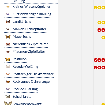
Bläuling
Kleines Wiesenvögelchen
Kurzschwänziger Bläuling
Landkärtchen
Malven-Dickkopffalter
Mauerfuchs
Nierenfleck-Zipfelfalter
Pflaumen-Zipfelfalter
Postillion
Reseda-Weißling
Rostfarbiger Dickkopffalter
Rotbraunes Ochsenauge
Rotklee-Bläuling
Schachbrett
Schwalbenschwanz