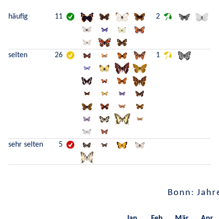
häufig
11
2
selten
26
1
sehr selten
5
Bonn: Jahr
Jan.
Feb.
Mär.
Apr.