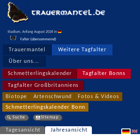
Stadium, Anfang August 2026 in 
Falter (übersommernd)
Trauermantel
Weitere Tagfalter
Über uns...
Schmetterlingskalender
Tagfalter Bonns
Tagfalter Großbritanniens
Biotope
Artenschwund
Fotos & Videos
Schmetterlingskalender Bonn
Suche
Sitemap
Tagesansicht
Jahresansicht