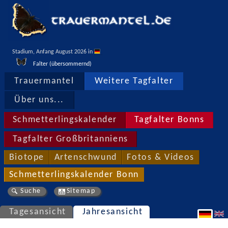
Stadium, Anfang August 2026 in 
Falter (übersommernd)
Trauermantel
Weitere Tagfalter
Über uns...
Schmetterlingskalender
Tagfalter Bonns
Tagfalter Großbritanniens
Biotope
Artenschwund
Fotos & Videos
Schmetterlingskalender Bonn
Suche
Sitemap
Tagesansicht
Jahresansicht