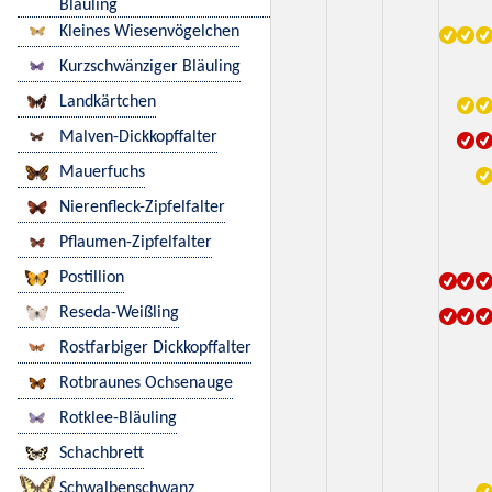
Bläuling
Kleines Wiesenvögelchen
Kurzschwänziger Bläuling
Landkärtchen
Malven-Dickkopffalter
Mauerfuchs
Nierenfleck-Zipfelfalter
Pflaumen-Zipfelfalter
Postillion
Reseda-Weißling
Rostfarbiger Dickkopffalter
Rotbraunes Ochsenauge
Rotklee-Bläuling
Schachbrett
Schwalbenschwanz