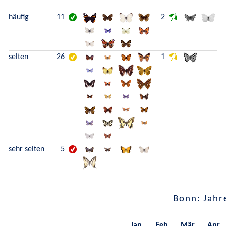
häufig
11
2
selten
26
1
sehr selten
5
Bonn: Jahr
Jan.
Feb.
Mär.
Apr.