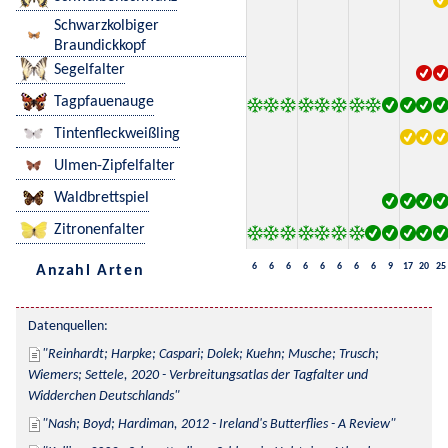
Schwarzkolbiger
Braundickkopf
Segelfalter
Tagpfauenauge
Tintenfleckweißling
Ulmen-Zipfelfalter
Waldbrettspiel
Zitronenfalter
6
6
6
6
6
6
6
6
9
17
20
25
Anzahl Arten
Datenquellen:
Reinhardt; Harpke; Caspari; Dolek; Kuehn; Musche; Trusch; 
Wiemers; Settele, 2020 - Verbreitungsatlas der Tagfalter und 
Widderchen Deutschlands
Nash; Boyd; Hardiman, 2012 - Ireland's Butterflies - A Review