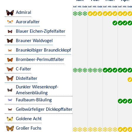
Anf.
Mit.
Ende
Anf.
Mit.
Ende
Anf.
Mit.
Ende
Anf.
Mit.
End
Admiral
Aurorafalter
Blauer Eichen-Zipfelfalter
Brauner Waldvogel
Braunkolbiger Braundickkopf
Brombeer-Perlmuttfalter
C-Falter
Distelfalter
Dunkler Wiesenknopf-
Ameisenbläuling
Faulbaum-Bläuling
Gelbwürfeliger Dickkopffalter
Goldene Acht
Großer Fuchs